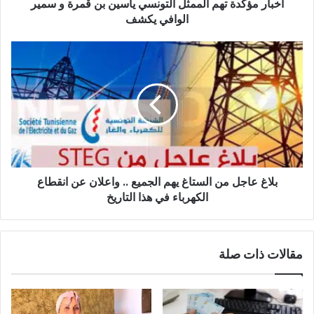
أخبار مؤكدة تهم الممثل التونسي ياسين بن قمرة و سمير
سمير
الوافي
الوافي يكشف
يكشف
بلاغ
عاجل
من
الستاغ
يهم
الجميع
..
واعلان
عن
بلاغ عاجل من الستاغ يهم الجميع .. واعلان عن انقطاع
انقطاع
الكهرباء
الكهرباء في هذا التاريخ
في
هذا
التاريخ
مقالات ذات صلة