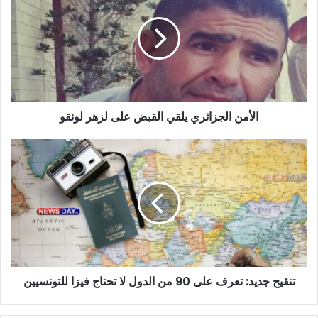
يلقي
القبض
على
لزهر
لونقو‎
الأمن الجزائري يلقي القبض على لزهر لونقو‎
تنقيح
جديد:
تعرف
على
90
من
الدول
لا
تحتاج
تنقيح جديد: تعرف على 90 من الدول لا تحتاج فيزا للتونسيين
فيزا
للتونسيين