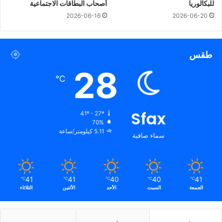
للبكالوريا
أصحاب البطاقات الاجتماعية
2026-06-16
2026-06-20
طقس
28
℃
Sfax
41º - 27º
70%
5.11 كيلومتر/ساعة
سماء صافية
41
41
40
40
41
℃
℃
℃
℃
℃
الجمعة
السبت
الأحد
الأثنين
الثلاثاء