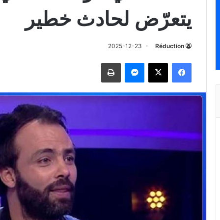
يتعرّض لحادث خطير
2025-12-23
Réduction
فيسبوك
‫X
ماسنجر
طباعة