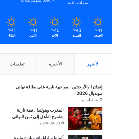
5.96 كيلومتر/ساعة
سماء صافية
41
41
40
40
41
℃
℃
℃
℃
℃
الجمعة
السبت
الأحد
الأثنين
الثلاثاء
الأشهر
الأخيرة
تعليقات
إنجلترا والأرجنتين.. مواجهة نارية على بطاقة نهائي
مونديال 2026
منذ 3 أسابيع
المغرب وهولندا.. قمة نارية
بطموح التأهل إلى ثمن النهائي
2026-06-30
ألمانيا وباراغواي مباراة مثيرة