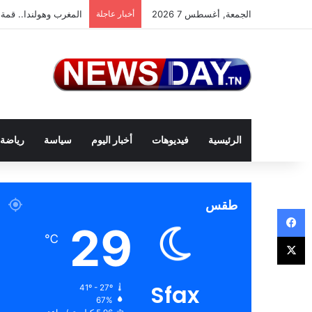
الجمعة, أغسطس 7 2026
أخبار عاجلة
المغرب وهولندا.. قمة 
الرئيسية
فيديوهات
أخبار اليوم
سياسة
رياضة
طقس
فيسبوك
29
‫X
℃
Sfax
41º - 27º
67%