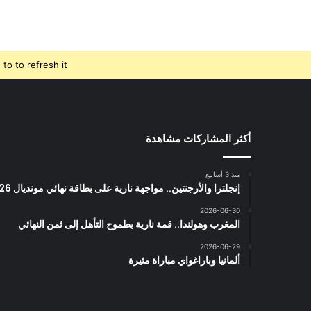
o to refresh it.
أكثر المشاركات مشاهدة
منذ 3 أسابيع
إنجلترا والأرجنتين.. مواجهة نارية على بطاقة نهائي مونديال 2026
2026-06-30
المغرب وهولندا.. قمة نارية بطموح التأهل إلى ثمن النهائي
2026-06-29
ألمانيا وباراغواي مباراة مثيرة