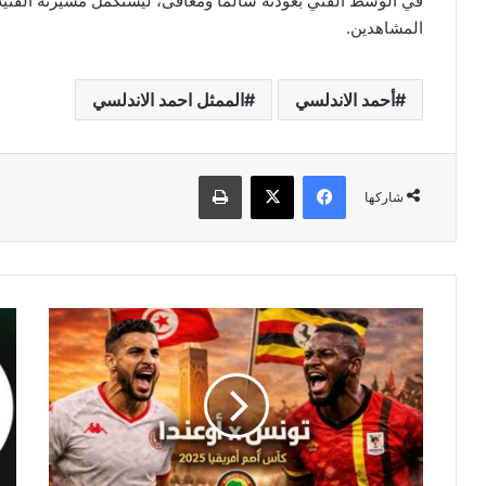
في الوسط الفني بعودته سالمًا ومعافى، ليستكمل مسيرته الفنية و
المشاهدين.
أحمد الاندلسي
الممثل احمد الاندلسي
فيسبوك
‫X
طباعة
شاركها
شاهد
كأ
الآن
أمم
مباراة
أفري
تونس
25
و
|
أوغندا
شاه
مبا
الج