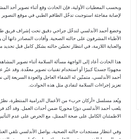
وبحسب المعطيات الأولية، فإن الحادث وقع أثناء تصوير أحد الم
لإصابة مفاجئة استوجبت تدخّل الطاقم الطبي في موقع التصوير ق
وخضع أحمد الأندلسي لتدخّل جراحي دقيق تحت إشراف فريق طبي 
الأطباء المشرفون على حالته الصحية. وأفادت المصادر ذاتها أن و
والعناية اللازمة، في انتظار تحسّن حالته بشكل كامل قبل تحديد م
هذا الحادث أعاد إلى الواجهة مسألة السلامة أثناء تصوير المشاه
مجهودًا جسديًا كبيرًا أو استخدام تقنيات تصوير معقّدة. وقد عبّر
أحمد الأندلسي، متمنّين له الشفاء العاجل والعودة السريعة إلى
تعزيز إجراءات السلامة لتفادي مثل هذه الحوادث.
ويُعد مسلسل «أركان حرب» من الأعمال الدرامية المنتظرة، نظرً
يلعب أحمد الأندلسي دورًا محوريًا ضمن أحداث العمل. وقد أكد فري
الاطمئنان الكامل على صحة الممثل، مع الحرص على عدم التأثير 
وفي انتظار مستجدات حالته الصحية، يواصل الأندلسي تلقي العنا