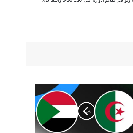
يواصل تقديم أدواره التي لاقت نجاحًا واسعًا لدى
س
قيا
20
د
راة
زائر