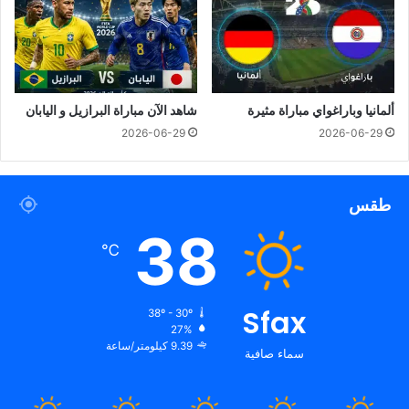
ألمانيا وباراغواي مباراة مثيرة
شاهد الآن مباراة البرازيل و اليابان
2026-06-29
2026-06-29
طقس
38
℃
Sfax
38º - 30º
27%
9.39 كيلومتر/ساعة
سماء صافية