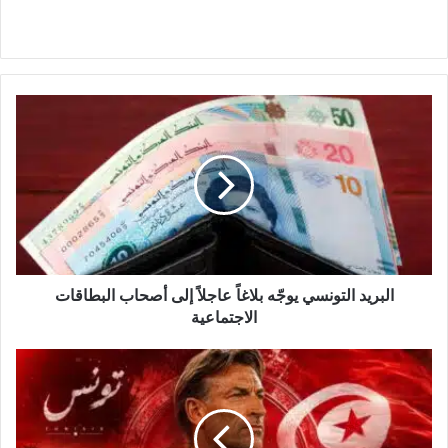
البريد
التونسي
يوجّه
بلاغاً
عاجلاً
إلى
أصحاب
البطاقات
الاجتماعية
البريد التونسي يوجّه بلاغاً عاجلاً إلى أصحاب البطاقات
الاجتماعية
رونار:
لا
مكان
لهؤلاء
في