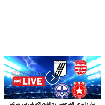
مباراة الترجي الجرجيسي vs النادي الإفريقي في المركب