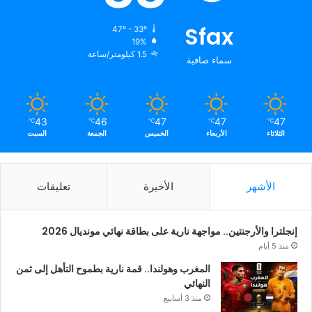
Sfax
47º - 33º
19%
1.5 كيلومتر/ساعة
سماء صافية
43
46
47
47
47
℃
℃
℃
℃
℃
الثلاثاء
الأربعاء
الخميس
الجمعة
السبت
الأشهر
الأخيرة
تعليقات
إنجلترا والأرجنتين.. مواجهة نارية على بطاقة نهائي مونديال 2026
منذ 5 أيام
المغرب وهولندا.. قمة نارية بطموح التأهل إلى ثمن
النهائي
منذ 3 أسابيع