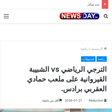
بث مباشر/ مباراة تونس و هولاندا.
بحث
الق
عن
الرئيسية
/
رياضة
رياضة
فيديوهات
الترجي الرياضي vs الشبيبة
القيروانية على ملعب حمادي
العقربي برادس.
Réduction
2026-01-27
أقل من دقيقة