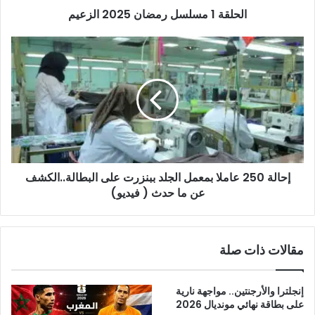
الحلقة 1 مسلسل رمضان 2025 الزعيم
إحالة
250
عاملا
بمعمل
الجلد
ببنزرت
على
البطالة..الكشف
عن
إحالة 250 عاملا بمعمل الجلد ببنزرت على البطالة..الكشف
ما
حدث
عن ما حدث ( فيديو)
(
فيديو)
مقالات ذات صلة
إنجلترا والأرجنتين.. مواجهة نارية
على بطاقة نهائي مونديال 2026