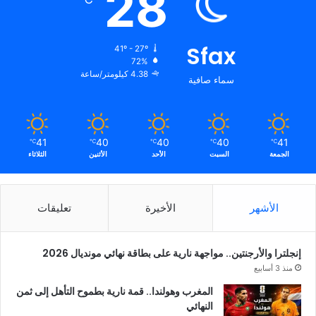
28
Sfax
41º - 27º
72%
4.38 كيلومتر/ساعة
سماء صافية
41
40
40
40
41
℃
℃
℃
℃
℃
الجمعة
السبت
الأحد
الأثنين
الثلاثاء
الأشهر
الأخيرة
تعليقات
إنجلترا والأرجنتين.. مواجهة نارية على بطاقة نهائي مونديال 2026
منذ 3 أسابيع
المغرب وهولندا.. قمة نارية بطموح التأهل إلى ثمن
النهائي