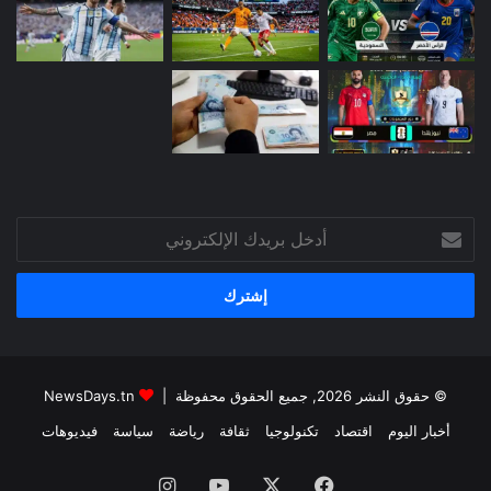
أدخل
بريدك
الإلكتروني
© حقوق النشر 2026, جميع الحقوق محفوظة |
NewsDays.tn
أخبار اليوم
اقتصاد
تكنولوجيا
ثقافة
رياضة
سياسة
فيديوهات
فيسبوك
‫X
‫YouTube
انستقرام