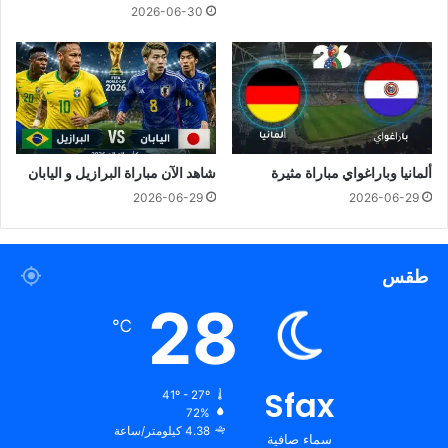
2026-06-30
ألمانيا وباراغواي مباراة مثيرة
شاهد الآن مباراة البرازيل و اليابان
2026-06-29
2026-06-29
طقس
28
℃
Sfax
41º - 27º
72%
4.38 كيلومتر/ساعة
سماء صافية