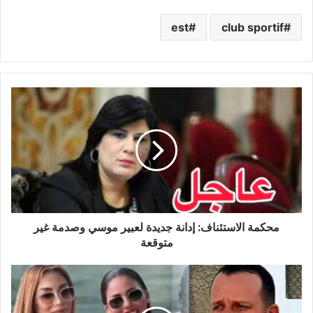
est
club sportif
محكمة
الاستئناف:
إدانة
جديدة
لعبير
موسي
وصدمة
غير
متوقعة
محكمة الاستئناف: إدانة جديدة لعبير موسي وصدمة غير
متوقعة
كواليس
خطيرة
تحدث