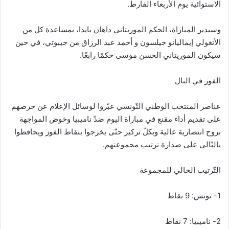
الاستوائية يوم الأربعاء الفارط.
وسيدير المباراة، الحكم الموريتاني داهان بايدا، بمساعدة كل من
الأنغولي إيماليانو جيلسون و أحمد عبد الرزاق من جيبوتي، في حين
سيكون الموريتاني الحسن موسى حكمًا رابعًا.
الفوز في البال
عناصر المنتخب الوطني التّونسي عبّروا لوسائل الإعلام عن حرصهم
على تقديم أداء مقنع في مباراة اليوم ضدّ ناميبيا وخوض المواجهة
بروح انتصارية عالية وبكلّ تركيز حتّى يخرجوا بنقاط الفوز ويحافظوا
بالتّالي على صدارة ترتيب مجموعتهم.
التّرتيب الحالي للمجموعة
1- تونس: 9 نقاط
2- ناميبيا: 7 نقاط