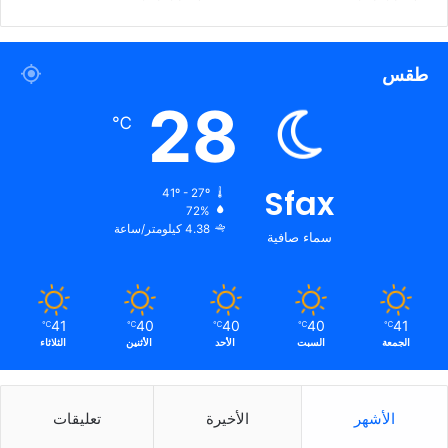
طقس
28
℃
Sfax
41º - 27º
72%
4.38 كيلومتر/ساعة
سماء صافية
41
40
40
40
41
℃
℃
℃
℃
℃
الجمعة
السبت
الأحد
الأثنين
الثلاثاء
الأشهر
الأخيرة
تعليقات