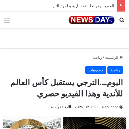
المغرب وهولندا.. قمة نارية بطموح التأهل إلى ثمن النهائي
بحث عن
الق
الرئيسية
/
رياضة
رياضة
فيديوهات
اليوم….الترجي يستقبل كأس العالم
للأندية وهذا الفيديو حصري
Réduction
2025-02-15
دقيقة واحدة