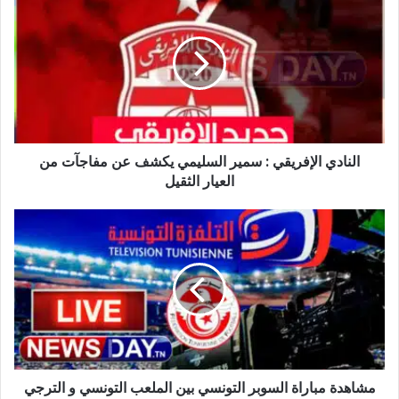
الإفريقي
:
سمير
السليمي
يكشف
عن
مفاجآت
من
النادي الإفريقي : سمير السليمي يكشف عن مفاجآت من
العيار
الثقيل
العيار الثقيل
مشاهدة
مباراة
السوبر
التونسي
بين
الملعب
التونسي
و
الترجي
مشاهدة مباراة السوبر التونسي بين الملعب التونسي و الترجي
الرياضي