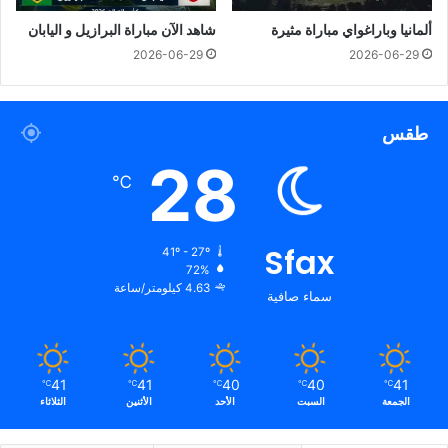
ألمانيا وباراغواي مباراة مثيرة
شاهد الآن مباراة البرازيل و اليابان
2026-06-29
2026-06-29
طقس
28
℃
Sfax
41º - 27º
72%
4.63 كيلومتر/ساعة
سماء صافية
41
41
40
40
41
℃
℃
℃
℃
℃
الجمعة
السبت
الأحد
الأثنين
الثلاثاء