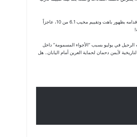
أنيس بن سليمان: مايسترو نوريتش سيتي الذي فشل في تثبيت أقدامه بظهور باهت وتقييم مخيب 6.1 من 10، عاجزاً
نيته الرحيل في يوليو بسبب “الأجواء المسمومة” داخل
لتاريخية لأيمن دحمان لحماية العرين أمام اليابان.. هل