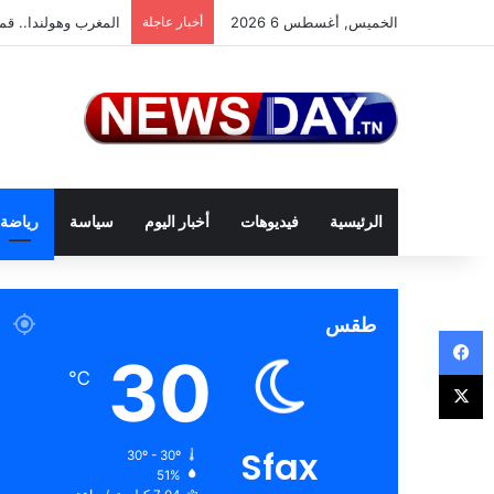
الخميس, أغسطس 6 2026
أخبار عاجلة
المغرب وهولندا.. قمة
الرئيسية
فيديوهات
أخبار اليوم
سياسة
رياضة
طقس
فيسبوك
30
‫X
℃
Sfax
30º - 30º
51%