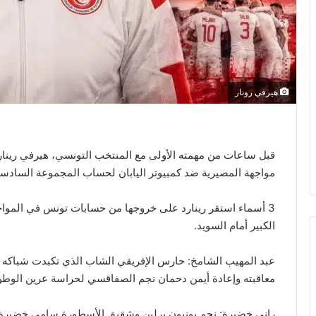
هيرفي رونار
مواجهة المصيرية ضد كمبيوتر اليابان لحساب المجموعة السادسة
3 أسماء استقر رينارد على خروجها من حسابات تونس في الموا
الكبير أمام السويد.
عبد المهيب الشامخ: حارس الإفريقي الشاب الذي تكبدت شباكه خما
معاقبته وإعادة أيمن دحمان نجم الصفاقسي لحراسة عرين الوطن
راني خضيرة: نجم يونيون برلين وشقيق الأسطورة سامي خضيرة، يتع