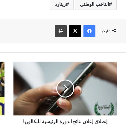
الناخب الوطني
رينارد
فيسبوك
‫X
طباعة
شاركها
إنطلاق
تو
إعلان
والي
نتائج
مبا
الدورة
الأ
الرئيسية
الأخ
للبكالوريا
في
مون
26
إنطلاق إعلان نتائج الدورة الرئيسية للبكالوريا