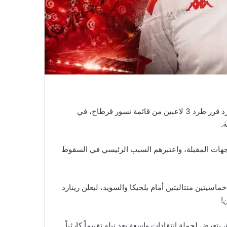
قبل ساعات من مهمته الأولى مع المنتخب التونسي، هيرفي رينارد قرر طرد 3 لاعبين من قائمة نسور قرطاج، في
.
جهات المقبلة، واعتبرهم السبب الرئيسي في السقوط
سيتين متتاليتين أمام بلجيكا والسويد، ليعلن رينارد
!
رض لحملة انتقادات واسعة بعد نيله تقييماً كارثياً