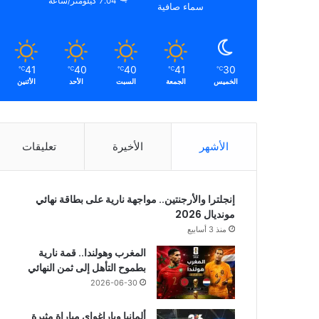
7.04 كيلومتر/ساعة
سماء صافية
41
40
40
41
30
℃
℃
℃
℃
℃
الخميس
الجمعة
السبت
الأحد
الأثنين
الأشهر
الأخيرة
تعليقات
إنجلترا والأرجنتين.. مواجهة نارية على بطاقة نهائي
مونديال 2026
منذ 3 أسابيع
المغرب وهولندا.. قمة نارية
بطموح التأهل إلى ثمن النهائي
2026-06-30
ألمانيا وباراغواي مباراة مثيرة