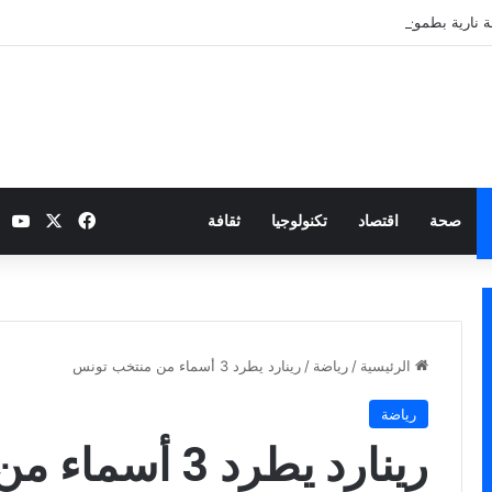
 نارية بطموح التأهل إلى ثمن النهائي
‫X
فيسبوك
be
صحة
اقتصاد
تكنولوجيا
ثقافة
الرئيسية
/
رياضة
/
رينارد يطرد 3 أسماء من منتخب تونس
رياضة
رينارد يطرد 3 أسماء من منتخب تونس