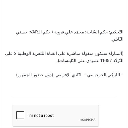
التّحكيم: حكم السّاحة: محمّد علي قروية / حكم الـVAR: حسني
النّايلي.
(المباراة ستكون منقولة مباشرة على القناة التّلفزية الوطنية 2 على
التّردّد 11657 عمودي على النّايلسات).
– التّرجّي الجرجيسي – النّادي الإفريقي. (دون حضور الجمهور).