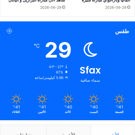
ألمانيا وباراغواي مباراة مثيرة
شاهد الآن مباراة البرازيل و اليابان
2026-06-29
2026-06-29
طقس
29
℃
Sfax
41º - 27º
67%
5.96 كيلومتر/ساعة
سماء صافية
41
41
40
40
41
℃
℃
℃
℃
℃
الجمعة
السبت
الأحد
الأثنين
الثلاثاء
الأشهر
الأخيرة
تعليقات