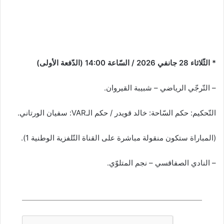
* الثّلاثاء 28 جانفي 2026 / السّاعة 14:00 (الدّفعة الأولى)
– التّرجّي الرياضي – شبيبة القيروان.
التّحكيم: حكم السّاحة: خالد قويدر / حكم الـVAR: سفيان الورتاني.
(المباراة ستكون منقولة مباشرة على القناة التّلفزية الوطنية 1).
– النادي الصفاقسي – نجم المتلوّي.