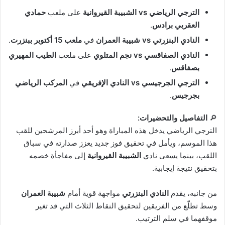
الترجي الرياضي vs الشبيبة القيروانية
على ملعب
حمادي
العقربي برادس
.
النادي البنزرتي vs شبيبة العمران
في
ملعب 15 أكتوبر ببنزرت
.
النادي الصفاقسي vs نجم المتلوي
على ملعب
الطيب المهيري
بصفاقس
.
الترجي الجرجيسي vs النادي الإفريقي
في
المركب الرياضي
بجرجيس
.
🔎
التفاصيل والتحضيرات:
الترجي الرياضي يدخل هذه المباراة وهو أحد أبرز المرشحين للقب
هذا الموسم، ويأمل في تحقيق فوز جديد يعزز صدارته في سباق
اللقب، بينما يسعى نادي
الشبيبة القيروانية
إلى مفاجأة خصمه
بتحقيق نتيجة إيجابية.
من جانبه، يقدم
النادي البنزرتي
مواجهة قوية أمام
شبيبة العمران
وسط تطلّع من الفريقين لتحقيق النقاط الثلاث التي قد تغير
موقفهما في سلم الترتيب.