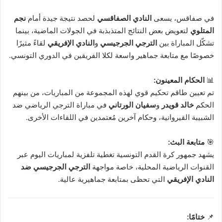
في صفاقس، يسعى
النادي الصفاقسي
لحصد نتيجة جيدة أمام
نجم
المتلوي
لتعويض بعض النتائج المتذبذبة في الجولات الماضية، بينما
تشكّل المباراة بين
الترجي الجرجيسي
و
النادي الإفريقي
لقاءً مثيرًا
خصوصًا مع متابعة جماهير واسعة لكلا الفريقين في الدوري التونسي.
📊
الحكام المعينون:
تم تعيين طاقم تحكيم قوي لهذه المجموعة من المباريات، من بينهم
الحكم
خالد قويدر
و
سفيان الورتاني
في مباراة الترجي الرياضي ضد
الشبيبة القيروانية، وحكام آخرين مُعتمدين في اللقاءات الأخرى.
🎯
متابعة البث:
يشهد جمهور كرة القدم التونسية تغطية تلفزية لمباريات اليوم عبر
القنوات الرياضية المحلية، خاصة مواجهة
الترجي الجرجيسي ضد
النادي الإفريقي
التي تحظى بمتابعة جماهيرية عالية.
📌
ختامًا: