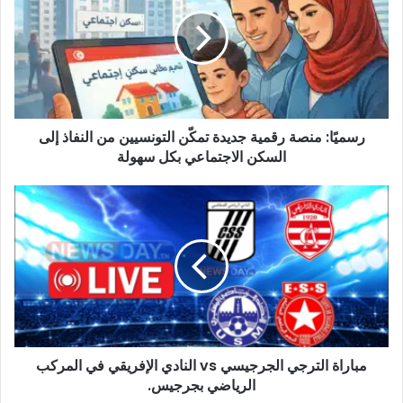
رقمية
جديدة
تمكّن
التونسيين
من
النفاذ
إلى
رسميًا: منصة رقمية جديدة تمكّن التونسيين من النفاذ إلى
السكن
الاجتماعي
السكن الاجتماعي بكل سهولة
بكل
سهولة
مباراة
الترجي
الجرجيسي
vs
النادي
الإفريقي
في
المركب
الرياضي
مباراة الترجي الجرجيسي vs النادي الإفريقي في المركب
بجرجيس.
الرياضي بجرجيس.