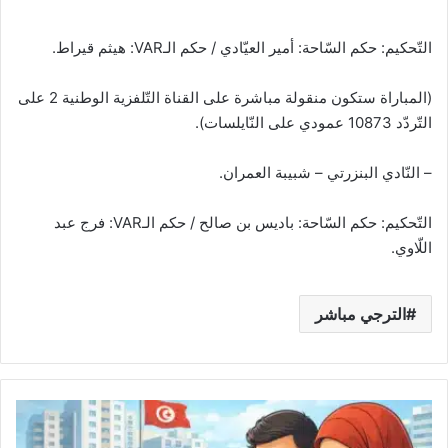
التّحكيم: حكم السّاحة: أمير العيّادي / حكم الـVAR: هيثم قيراط.
(المباراة ستكون منقولة مباشرة على القناة التّلفزية الوطنية 2 على
التّردّد 10873 عمودي على النّايلسات).
– النّادي البنزرتي – شبيبة العمران.
التّحكيم: حكم السّاحة: باديس بن صالح / حكم الـVAR: فرج عبد
اللّاوي.
الترجي مباشر
رسميًا:
منصة