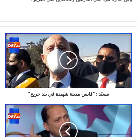
سعيّد
:
"قابس
مدينة
شهيدة
في
بلد
جريح"
سعيّد : "قابس مدينة شهيدة في بلد جريح"
بعد
التسريبات
و
ما
تم