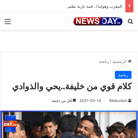
المغرب وهولندا.. قمة نارية بطموح التأهل إلى ثمن النهائي
بحث عن
الق
الرئيسية
/
رياضة
رياضة
كلام قوي من خليفة..يحي والذوادي
Réduction
2021-03-14
أقل من دقيقة