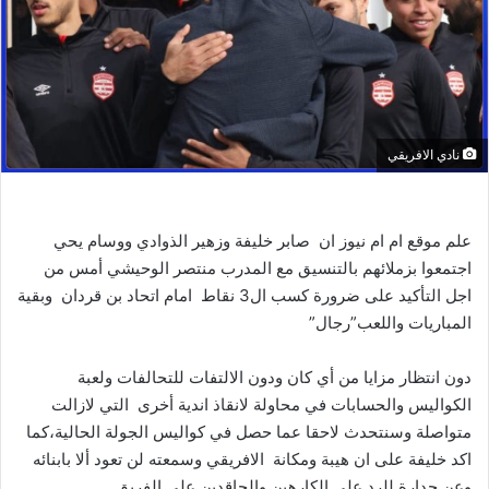
نادي الافريقي
علم موقع ام ام نيوز ان صابر خليفة وزهير الذوادي ووسام يحي
اجتمعوا بزملائهم بالتنسيق مع المدرب منتصر الوحيشي أمس من
اجل التأكيد على ضرورة كسب ال3 نقاط امام اتحاد بن قردان وبقية
المباريات واللعب”رجال”
دون انتظار مزايا من أي كان ودون الالتفات للتحالفات ولعبة
الكواليس والحسابات في محاولة لانقاذ اندية أخرى التي لازالت
متواصلة وسنتحدث لاحقا عما حصل في كواليس الجولة الحالية،كما
اكد خليفة على ان هيبة ومكانة الافريقي وسمعته لن تعود ألا بابنائه
وعن جدارة للرد على الكارهين والحاقدين على الفريق.