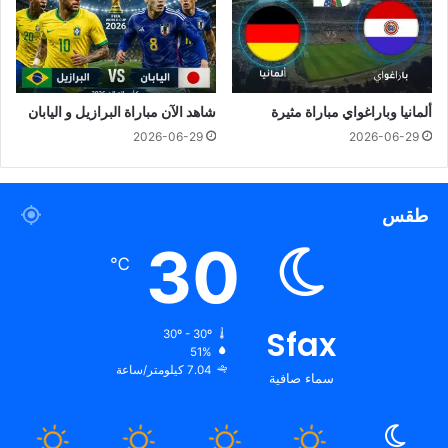
ألمانيا وباراغواي مباراة مثيرة
شاهد الآن مباراة البرازيل و اليابان
2026-06-29
2026-06-29
طقس
30
℃
Sfax
30º - 30º
51%
7.04 كيلومتر/ساعة
سماء صافية