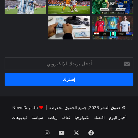
أدخل
بريدك
الإلكتروني
© حقوق النشر 2026, جميع الحقوق محفوظة |
NewsDays.tn
أخبار اليوم
اقتصاد
تكنولوجيا
ثقافة
رياضة
سياسة
فيديوهات
فيسبوك
‫X
‫YouTube
انستقرام