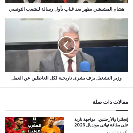
التونسي
هشام المشيشي يظهر بعد غياب بأول رسالة للشعب التونسي
وزير
التشغيل
يزف
بشرى
تاريخية
لكل
العاطلين
عن
العمل
وزير التشغيل يزف بشرى تاريخية لكل العاطلين عن العمل
مقالات ذات صلة
إنجلترا والأرجنتين.. مواجهة نارية
على بطاقة نهائي مونديال 2026
منذ 3 أسابيع