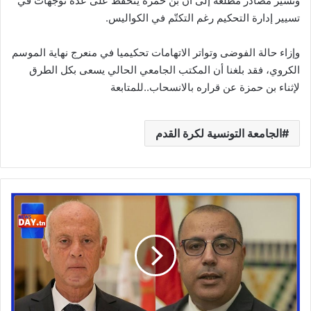
وتشير مصادر مطلعة إلى أن بن حمزة يتحفظ على عدة توجّهات في
تسيير إدارة التحكيم رغم التكتّم في الكواليس.
وإزاء حالة الفوضى وتواتر الاتهامات تحكيميا في منعرج نهاية الموسم
الكروي، فقد بلغنا أن المكتب الجامعي الحالي يسعى بكل الطرق
لإثناء بن حمزة عن قراره بالانسحاب..للمتابعة
الجامعة التونسية لكرة القدم
هشام
المشيشي
يظهر
بعد
غياب
بأول
رسالة
للشعب