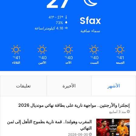
27
Sfax
41º - 27º
73%
4.16 كيلومتر/ساعة
سماء صافية
41
40
40
40
41
℃
℃
℃
℃
℃
الجمعة
السبت
الأحد
الأثنين
الثلاثاء
الأشهر
الأخيرة
تعليقات
إنجلترا والأرجنتين.. مواجهة نارية على بطاقة نهائي مونديال 2026
منذ 3 أسابيع
المغرب وهولندا.. قمة نارية بطموح التأهل إلى ثمن
النهائي
2026-06-30