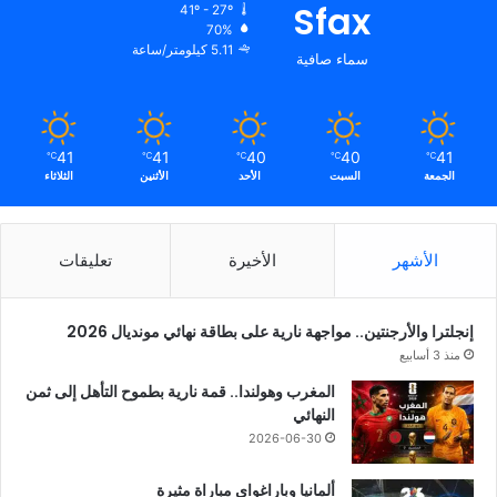
Sfax
41º - 27º
70%
5.11 كيلومتر/ساعة
سماء صافية
41
41
40
40
41
℃
℃
℃
℃
℃
الجمعة
السبت
الأحد
الأثنين
الثلاثاء
الأشهر
الأخيرة
تعليقات
إنجلترا والأرجنتين.. مواجهة نارية على بطاقة نهائي مونديال 2026
منذ 3 أسابيع
المغرب وهولندا.. قمة نارية بطموح التأهل إلى ثمن
النهائي
2026-06-30
ألمانيا وباراغواي مباراة مثيرة