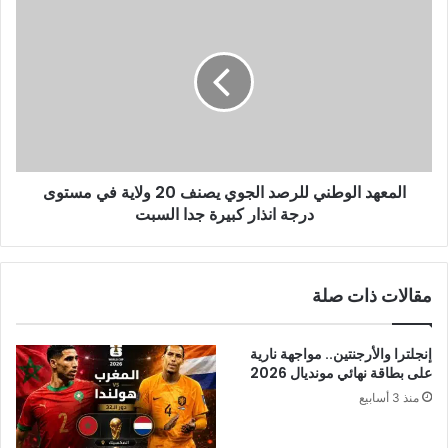
المعهد
بلال
الوطني
الميساوي
للرصد
الجوي
يصنف
20
ولاية
في
مستوى
المعهد الوطني للرصد الجوي يصنف 20 ولاية في مستوى
درجة
انذار
درجة انذار كبيرة جدا السبت
كبيرة
جدا
السبت
مقالات ذات صلة
إنجلترا والأرجنتين.. مواجهة نارية
على بطاقة نهائي مونديال 2026
منذ 3 أسابيع