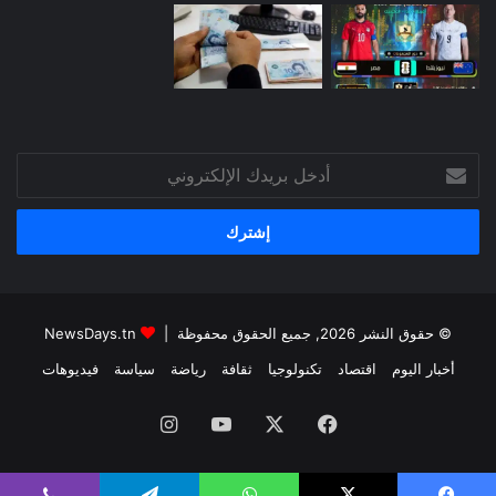
أدخل
بريدك
الإلكتروني
© حقوق النشر 2026, جميع الحقوق محفوظة |
NewsDays.tn
أخبار اليوم
اقتصاد
تكنولوجيا
ثقافة
رياضة
سياسة
فيديوهات
فيسبوك
‫X
‫YouTube
انستقرام