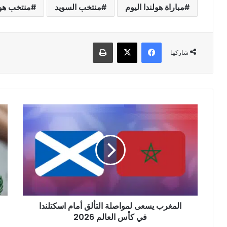
مباراة هولندا اليوم
منتخب السويد
منتخب هول
فيسبوك
‫X
طباعة
شاركها
المغرب
إنط
يسعى
إعل
لمواصلة
نتائ
التألق
الد
أمام
الر
اسكتلندا
للبك
في
كأس
العالم
المغرب يسعى لمواصلة التألق أمام اسكتلندا
2026
في كأس العالم 2026