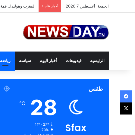
الجمعة, أغسطس 7 2026
أخبار عاجلة
المغرب وهولندا.. قمة 
الرئيسية
فيديوهات
أخبار اليوم
سياسة
رياضة
طقس
فيسبوك
28
‫X
℃
Sfax
41º - 27º
70%