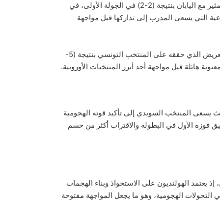
ويدخل المنتخب الهولندي المباراة بمعنويات مرتفعة بعد تعادله المثير مع اليابان بنتيجة (2-2) في الجولة الأولى، في
عية التي يسعى المدرب إلى تداركها قبل مواجهة
في المقابل، يعيش المنتخب السويدي فترة مثالية بعد الانتصار العريض الذي حققه على المنتخب التونسي بنتيجة (5-
يث يسعى المنتخب السويدي إلى تأكيد قوته الهجومية
قيق فوزه الأول في البطولة والاقتراب أكثر من حسم
ن، إذ يعتمد الهولنديون على الاستحواذ وبناء الهجمات
 التحولات الهجومية، وهو ما يجعل المواجهة مفتوحة