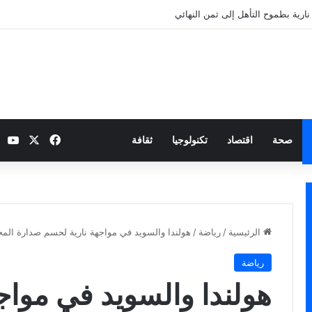
نارية بطموح التأهل إلى ثمن النهائي
‫X
فيسبوك
be
صحة
اقتصاد
تكنولوجيا
ثقافة
الرئيسية
/
رياضة
/
هولندا والسويد في مواجهة نارية لحسم صدارة الم
رياضة
هولندا والسويد في مواج