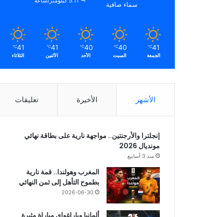
5.11 كيلومتر/ساعة
سماء صافية
41
41
40
40
41
℃
℃
℃
℃
℃
الجمعة
السبت
الأحد
الأثنين
الثلاثاء
الأشهر
الأخيرة
تعليقات
إنجلترا والأرجنتين.. مواجهة نارية على بطاقة نهائي
مونديال 2026
منذ 3 أسابيع
المغرب وهولندا.. قمة نارية
بطموح التأهل إلى ثمن النهائي
2026-06-30
ألمانيا وباراغواي مباراة مثيرة