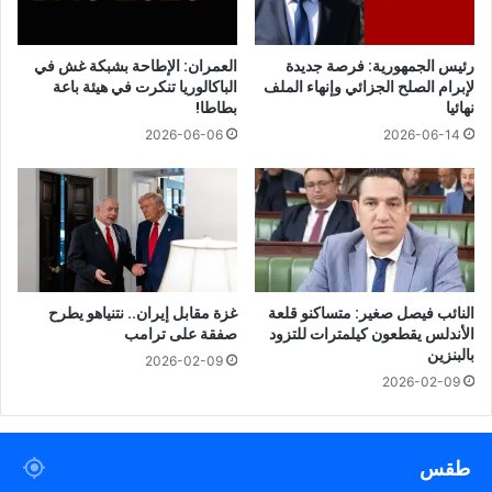
رئيس الجمهورية: فرصة جديدة
العمران: الإطاحة بشبكة غش في
لإبرام الصلح الجزائي وإنهاء الملف
الباكالوريا تنكرت في هيئة باعة
نهائيا
بطاطا!
2026-06-06
2026-06-14
النائب فيصل صغير: متساكنو قلعة
غزة مقابل إيران.. نتنياهو يطرح
الأندلس يقطعون كيلمترات للتزود
صفقة على ترامب
بالبنزين
2026-02-09
2026-02-09
طقس