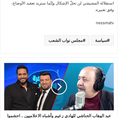
استقلالة المشيشي لن تحلّ الإشكال وإنّما ستزيد تعقيد الأوضاع،
وفق تعبيره.
nessmatv
سياسة
مجلس نواب الشعب
عبد
الوهاب
الحناشي
للهادي
زعيم
وأشباه
الاعلاميين
..
احشموا
عبد الوهاب الحناشي للهادي زعيم وأشباه الاعلاميين .. احشموا
على