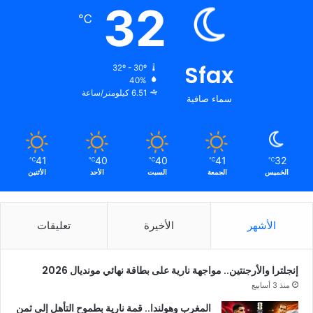
32
℃
Sfax
32º - 30º
40%
6.51 كيلومتر/ساعة
سماء صافية
41
40
40
41
32
℃
℃
℃
℃
℃
الخميس
الجمعة
السبت
الأحد
الأثنين
الأشهر
الأخيرة
تعليقات
إنجلترا والأرجنتين.. مواجهة نارية على بطاقة نهائي مونديال 2026
منذ 3 أسابيع
المغرب وهولندا.. قمة نارية بطموح التأهل إلى ثمن