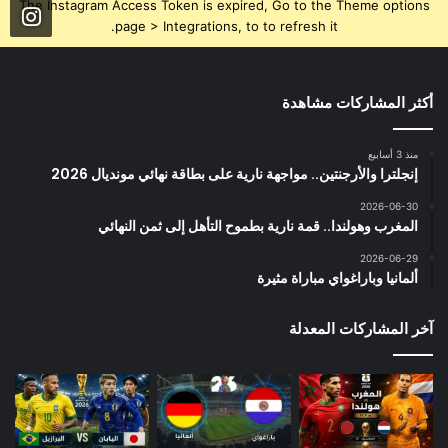
The Instagram Access Token is expired, Go to the Theme options
page > Integrations, to to refresh it.
أكثر المشاركات مشاهدة
منذ 3 أسابيع
إنجلترا والأرجنتين.. مواجهة نارية على بطاقة نهائي مونديال 2026
2026-06-30
المغرب وهولندا.. قمة نارية بطموح التأهل إلى ثمن النهائي
2026-06-29
ألمانيا وباراغواي مباراة مثيرة
آخر المشاركات المعدلة