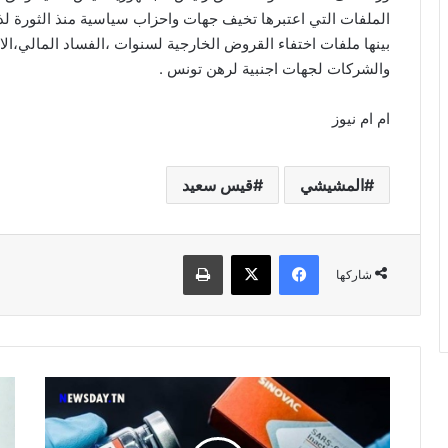
الملفات التي اعتبرها تخيف جهات واحزاب سياسية منذ الثورة لذل
بينها ملفات اختفاء القروض الخارجية لسنوات ،الفساد المالي،ا
والشركات لجهات اجنبية لرهن تونس .
ام ام نيوز
المشيشي
قيس سعيد
فيسبوك
‫X
طباعة
شاركها
تونس
وزي
تدرس
الص
ملف
يك