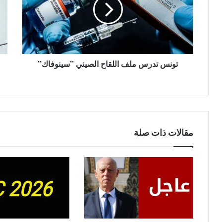
اللقاح
عن
الصيني
موا
''سينوفاك''
التل
الت
ستج
تو
تونس تدرس ملف اللقاح الصيني ''سينوفاك''
و
نوعي
مقالات ذات صلة