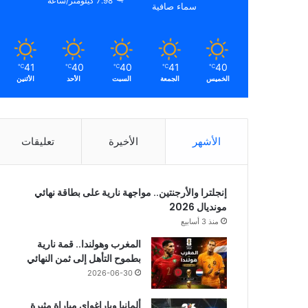
7.98 كيلومتر/ساعة
سماء صافية
41
40
40
41
40
℃
℃
℃
℃
℃
الخميس
الجمعة
السبت
الأحد
الأثنين
الأشهر
الأخيرة
تعليقات
إنجلترا والأرجنتين.. مواجهة نارية على بطاقة نهائي
مونديال 2026
منذ 3 أسابيع
المغرب وهولندا.. قمة نارية
بطموح التأهل إلى ثمن النهائي
2026-06-30
ألمانيا وباراغواي مباراة مثيرة