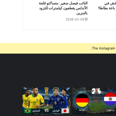
 غش في
النائب فيصل صغير: متساكنو قلعة
 باعة بطاطا!
الأندلس يقطعون كيلمترات للتزود
بالبنزين
2026-02-09
The Instagram 