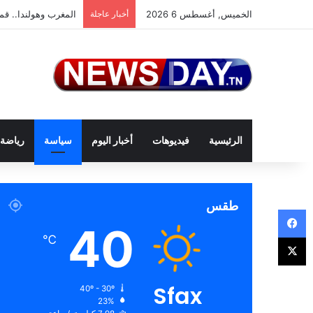
الخميس, أغسطس 6 2026
أخبار عاجلة
المغرب وهولندا.. قمة
الرئيسية
فيديوهات
أخبار اليوم
سياسة
رياضة
طقس
فيسبوك
40
‫X
℃
Sfax
40º - 30º
23%