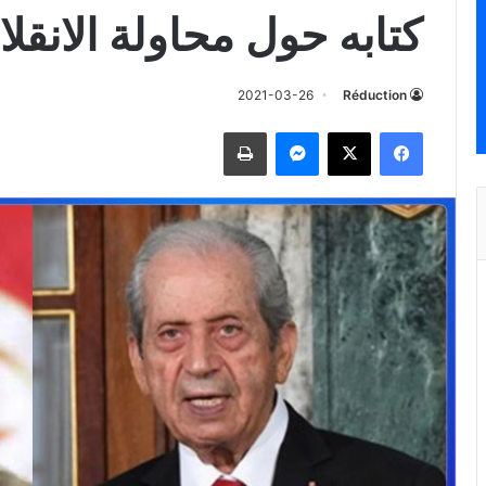
كتابه حول محاولة الانقل
2021-03-26
Réduction
فيسبوك
‫X
ماسنجر
طباعة