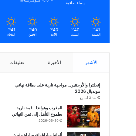
4.16 كيلومتر/ساعة
سماء صافية
41
40
40
40
41
℃
℃
℃
℃
℃
الجمعة
السبت
الأحد
الأثنين
الثلاثاء
الأشهر
الأخيرة
تعليقات
إنجلترا والأرجنتين.. مواجهة نارية على بطاقة نهائي
مونديال 2026
منذ 3 أسابيع
المغرب وهولندا.. قمة نارية
بطموح التأهل إلى ثمن النهائي
2026-06-30
ألمانيا وباراغواي مباراة مثيرة