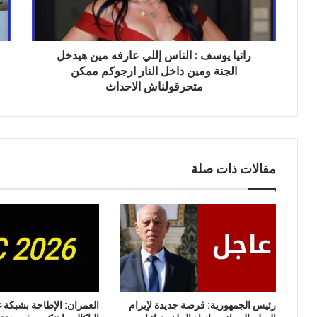
مين
إلى
هيدخل
اسط
الجنة
رانيا يوسف : الناس إللي عارفه مين هيدخل
ومين
داخل
الجنة ومين داخل النار ارجوكم ممكن
النار
متحرقولناش الاحداث
ارجوكم
ممكن
متحرقولناش
الاحداث
مقالات ذات صلة
رئيس الجمهورية: فرصة جديدة لإبرام
العمران: الإطاحة بشبكة