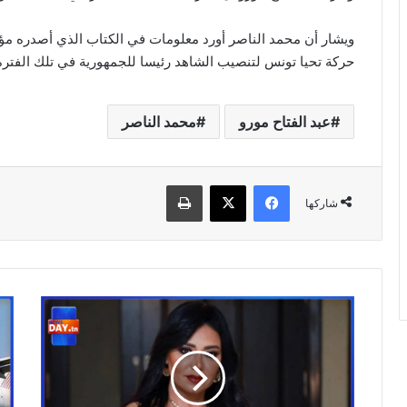
ويشار أن محمد الناصر أورد معلومات في الكتاب الذي أصدره مؤخ
حركة تحيا تونس لتنصيب الشاهد رئيسا للجمهورية في تلك الفترة
عبد الفتاح مورو
محمد الناصر
فيسبوك
‫X
طباعة
شاركها
رانيا
بلاغ
يوسف
من
:
الخ
الناس
الت
إللي
يهم
عارفه
الم