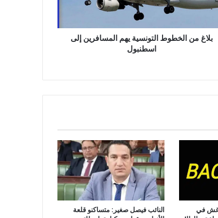
نبول
بلاغ من الخطوط التونسية يهم المسافرين إلى
اسطنبول
 غش في
النائب فيصل صغير: متساكنو قلعة