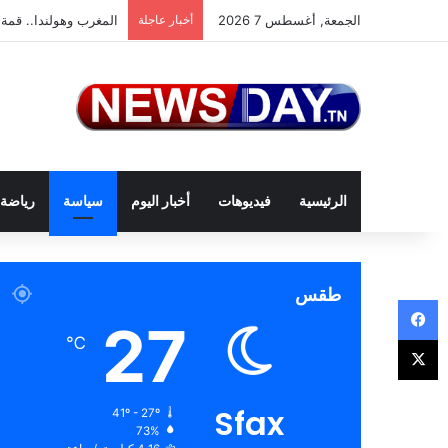
الجمعة, أغسطس 7 2026
أخبار عاجلة
المغرب وهولندا.. قمة 
الرئيسية
فيديوهات
أخبار اليوم
سياسة
رياضة
طقس
فيسبوك
27
‫X
℃
Sfax
41º - 27º
73%