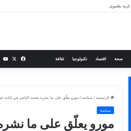
نارية بطموح التأهل إلى ثمن النهائي
‫X
فيسبوك
be
صحة
اقتصاد
تكنولوجيا
ثقافة
الرئيسية
/
سياسة
/
مورو يعلّق على ما نشره محمد الناصر في كتابه حول
سياسة
مورو يعلّق على ما نشره