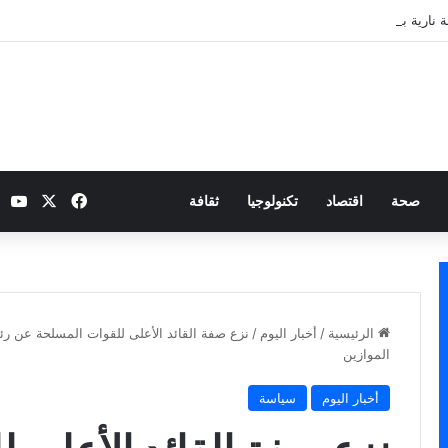
 نارية بطموح التأهل إلى ثمن النهائي
‫X
فيسبوك
be
صحة
اقتصاد
تكنولوجيا
ثقافة
الرئيسية
/
أخبار اليوم
/
نزع صفة القائد الأعلى للقوات المسلحة عن رئي
الموازين
أخبار اليوم
سياسة