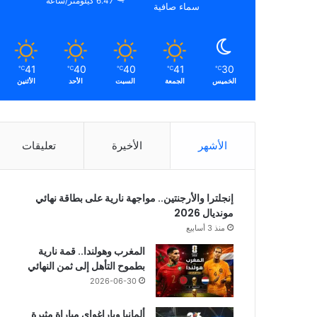
6.47 كيلومتر/ساعة
سماء صافية
41
40
40
41
30
℃
℃
℃
℃
℃
الخميس
الجمعة
السبت
الأحد
الأثنين
الأشهر
الأخيرة
تعليقات
إنجلترا والأرجنتين.. مواجهة نارية على بطاقة نهائي
مونديال 2026
منذ 3 أسابيع
المغرب وهولندا.. قمة نارية
بطموح التأهل إلى ثمن النهائي
2026-06-30
ألمانيا وباراغواي مباراة مثيرة