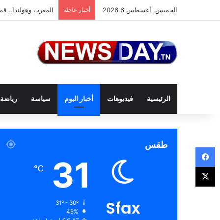
الخميس, أغسطس 6 2026
أخبار عاجلة
المغرب وهولندا.. قمة
الرئيسية
فيديوهات
أخبار اليوم
سياسة
رياضة
طقس
فيسبوك
31
‫X
℃
Sfax
31º - 30º
45%