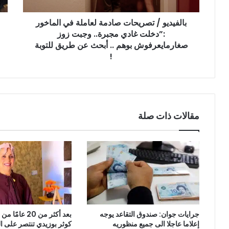
غادي
بالفيديو / تصريحات صادمة لعاملة في الماخور
مجبرة..
وجبت
:”دخلت غادي مجبرة.. وجبت زوز
زوز
صغارمايعرفوش بوهم .. أبحث عن طريق للتوبة
صغارمايعرفوش
!
بوهم
..
أبحث
عن
طريق
مقالات ذات صلة
للتوبة
!
جرايات جوان: صندوق التقاعد يوجه
بعد أكثر من 20 ع
إعلاما عاجلا الى جميع منظوريه
كوثر بوزيدي تنتصر على 