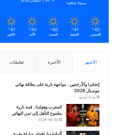
7.98 كيلومتر/ساعة
سماء صافية
41
40
40
41
40
℃
℃
℃
℃
℃
الخميس
الجمعة
السبت
الأحد
الأثنين
الأشهر
الأخيرة
تعليقات
إنجلترا والأرجنتين.. مواجهة نارية على بطاقة نهائي
مونديال 2026
منذ 3 أسابيع
المغرب وهولندا.. قمة نارية
بطموح التأهل إلى ثمن النهائي
2026-06-30
ألمانيا وباراغواي مباراة مثيرة