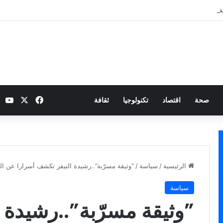
 نارية بطموح التأهل إلى ثمن النهائي
‫X
فيسبوك
be
صحة
اقتصاد
تكنولوجيا
ثقافة
الرئيسية
/
سياسة
/
”وثيقة مسرّبة”..رشيدة النيفر تكشف أسرارا عن ا
سياسة
”وثيقة مسرّبة”..رشيدة 