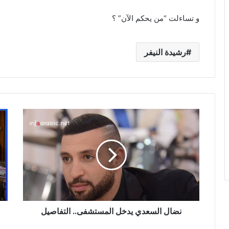
و تساءلت “من يحكم الآن” ؟
رشيدة النيفر
نضال
سع
السعدي
لمج
يدخل
يثير
المستشفى..
موج
التفاصيل
من
الس
بإطل
جري
وغر
نضال السعدي يدخل المستشفى.. التفاصيل
(في
وصو