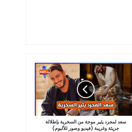
د
رد
ة
خرية
الة
ئة
يبة
سعد لمجرد يثير موجة من السخرية بإطلالة
ديو
ر
جريئة وغريبة (فيديو وصور للألبوم)