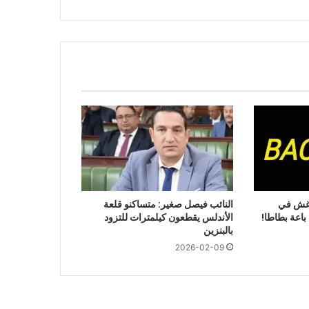
بوم)
 غش في
النائب فيصل صغير: متساكنو قلعة
 باعة بطاطا!
الأندلس يقطعون كيلمترات للتزود
بالبنزين
2026-02-09