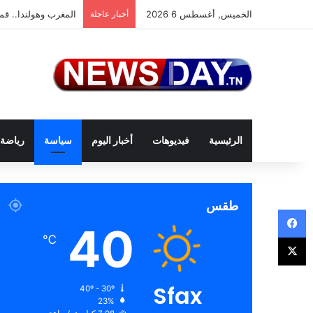
الخميس, أغسطس 6 2026
أخبار عاجلة
المغرب وهولندا.. قمة
الرئيسية
فيديوهات
أخبار اليوم
سياسة
رياضة
طقس
فيسبوك
40
‫X
℃
Sfax
40º - 30º
23%