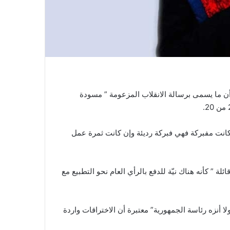
ن ما يسمى برسالة الانقلاب المزعومة ” مسودة
ل الفصل 80 تضمنت تفاصيل إذا كانت مفبركة فهي فبركة رديئة وإن كانت ثمرة عمل
ئلة ” كأنه هناك نيّة للدفع بالرأي العام نحو التطبيع مع
ا أنزه رئاسة الجمهورية” معتبرة أن الاختراقات واردة