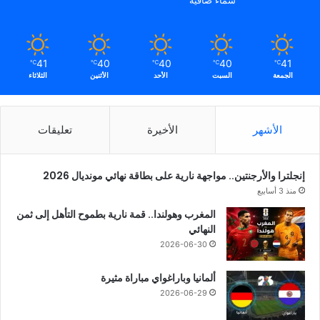
سماء صافية
41
40
40
40
41
℃
℃
℃
℃
℃
الجمعة
السبت
الأحد
الأثنين
الثلاثاء
الأشهر
الأخيرة
تعليقات
إنجلترا والأرجنتين.. مواجهة نارية على بطاقة نهائي مونديال 2026
منذ 3 أسابيع
المغرب وهولندا.. قمة نارية بطموح التأهل إلى ثمن
النهائي
2026-06-30
ألمانيا وباراغواي مباراة مثيرة
2026-06-29