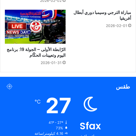
2026-02-02
مباراة الترجي وسيمبا دوري أبطال
أفريقيا
2026-02-01
الرّابطة الأولى – الجولة 19: برنامج
اليوم وتعيينات الحكّام
2026-01-31
طقس
27
℃
Sfax
41º - 27º
73%
4.16 كيلومتر/ساعة