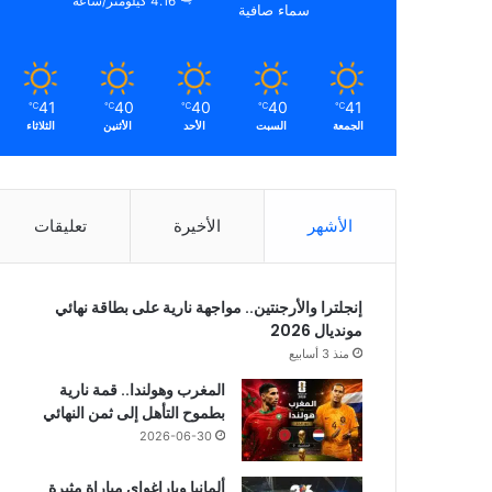
4.16 كيلومتر/ساعة
سماء صافية
41
40
40
40
41
℃
℃
℃
℃
℃
الجمعة
السبت
الأحد
الأثنين
الثلاثاء
الأشهر
الأخيرة
تعليقات
إنجلترا والأرجنتين.. مواجهة نارية على بطاقة نهائي
مونديال 2026
منذ 3 أسابيع
المغرب وهولندا.. قمة نارية
بطموح التأهل إلى ثمن النهائي
2026-06-30
ألمانيا وباراغواي مباراة مثيرة