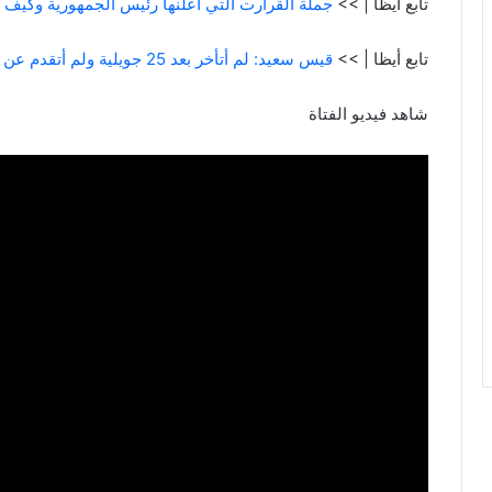
تابع أيظا | >>
جملة القرارت التي أعلنها رئيس الجمهورية وكيف
تابع أيظا | >>
قيس سعيد: لم أتأخر بعد 25 جويلية ولم أتقدم عن الموعد
شاهد فيديو الفتاة