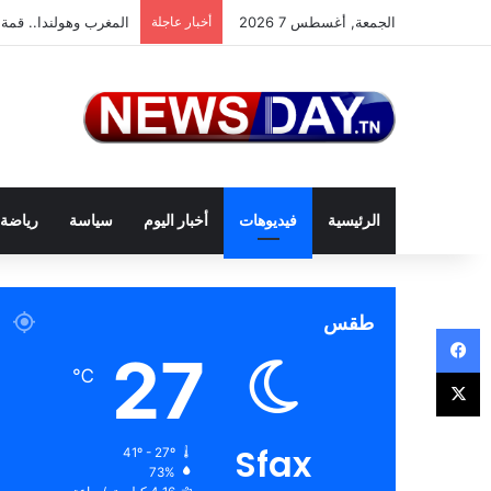
الجمعة, أغسطس 7 2026
أخبار عاجلة
المغرب وهولندا.. قمة 
الرئيسية
فيديوهات
أخبار اليوم
سياسة
رياضة
طقس
فيسبوك
27
‫X
℃
Sfax
41º - 27º
73%