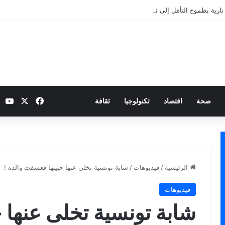
نارية بطموح التأهل إلى ثمن النهائي
‫X
فيسبوك
be
صحة
اقتصاد
تكنولوجيا
ثقافة
الرئيسية
/
فيديوهات
/
شابة تونسية تخلى عنها حبيبها فعشقت والده !
فيديوهات
شابة تونسية تخلى عنها 