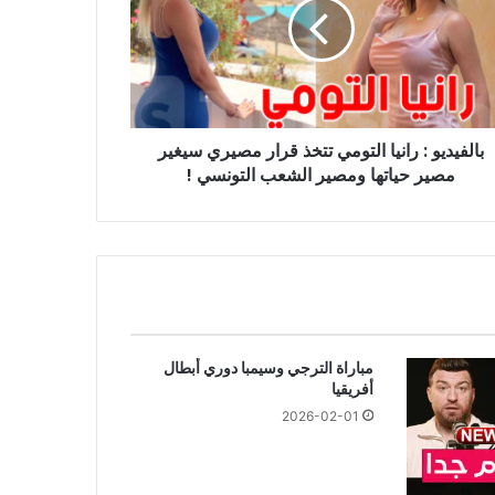
ومي
ذ
ر
ري
ير
ر
بالفيديو : رانيا التومي تتخذ قرار مصيري سيغير
ها
ير
مصير حياتها ومصير الشعب التونسي !
عب
ونسي
مباراة الترجي وسيمبا دوري أبطال
أفريقيا
2026-02-01