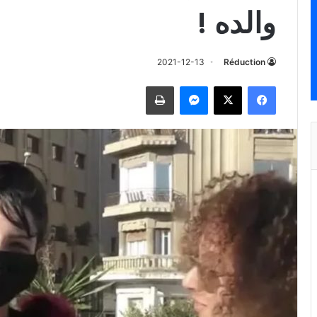
والده !
2021-12-13
Réduction
فيسبوك
‫X
ماسنجر
طباعة