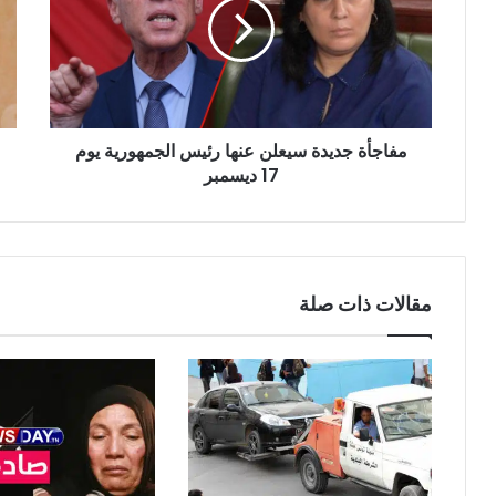
عنها
الت
رئيس
تتخ
الجمهورية
قرا
يوم
مصي
17
سيغ
ديسمبر
مصي
مفاجأة جديدة سيعلن عنها رئيس الجمهورية يوم
حيات
17 ديسمبر
ومص
الش
الت
!
مقالات ذات صلة