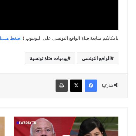
بامكانكم متابعة قناة الواقع التونسي على اليوتيوب (
اضغط هـــنا
الواقع التونسي
يوميات فتاة تونسية
فيسبوك
‫X
طباعة
شاركها
مفاجأة
بالف
جديدة
:
سيعلن
راني