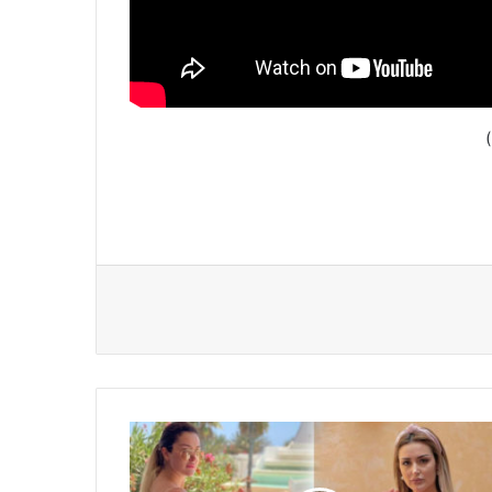
)
يديو
ا