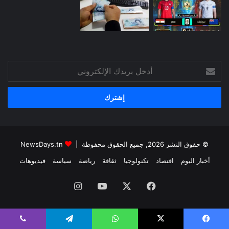
أدخل
بريدك
الإلكتروني
© حقوق النشر 2026, جميع الحقوق محفوظة |
NewsDays.tn
أخبار اليوم
اقتصاد
تكنولوجيا
ثقافة
رياضة
سياسة
فيديوهات
فيسبوك
‫X
‫YouTube
انستقرام
يسبوك
‫X
واتساب
تيلقرام
ڤايبر