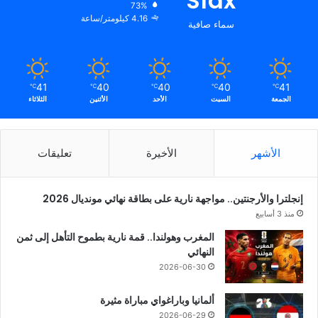
Sfax
73%
4.16 كيلومتر/ساعة
سماء صافية
41
40
40
40
41
℃
℃
℃
℃
℃
الجمعة
السبت
الأحد
الأثنين
الثلاثاء
الأشهر
الأخيرة
تعليقات
إنجلترا والأرجنتين.. مواجهة نارية على بطاقة نهائي مونديال 2026
منذ 3 أسابيع
المغرب وهولندا.. قمة نارية بطموح التأهل إلى ثمن
النهائي
2026-06-30
ألمانيا وباراغواي مباراة مثيرة
2026-06-29