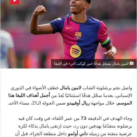
لامين يامال يسجّل هدفًا «من كوكب آخر» في الليغا
واصل نجم برشلونة الشاب
لامين يامال
خطف الأضواء في الدوري
الإسباني، بعدما سجّل هدفًا استثنائيًا يُعدّ من
أجمل أهداف الليغا هذا
الموسم
، خلال مواجهة
ريال أوفييدو
ضمن الجولة الـ21، مساء الأحد.
وجاء الهدف في الدقيقة
73
من عمر اللقاء، في وقت كان فيه
برشلونة متقدّمًا بهدفين دون رد، حيث ارتقى يامال بذكاء لكرة
عرضية متقنة من زميله
داني أولمو
داخل منطقة الجزاء، قبل أن