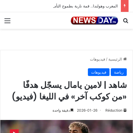
المغرب وهولندا.. قمة نارية بطموح التأهل إلى ثمن النهائي
بحث عن
الق
الرئيسية
/
فيديوهات
رياضة
فيديوهات
شاهد | لامين يامال يسجّل هدفًا
«من كوكب آخر» في الليغا (فيديو)
Réduction
2026-01-26
دقيقة واحدة