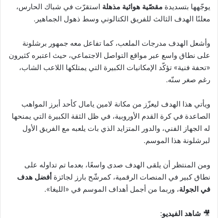
يوجّهها بتسديدة
مقصّية هوائية مذهلة
استقرّت في شباك الحارس،
معلنًا الهدف الثالث للفريق الكتالوني وسط ذهول الجماهير.
وأشعل الهدف مدرجات الملعب، كما تفاعل معه جمهور برشلونة
على نطاق واسع عبر مواقع التواصل الاجتماعي، حيث اعتبره كثيرون
«تحفة فنية» تؤكّد الإمكانيات الكبيرة التي يمتلكها اللاعب الشاب،
رغم صغر سنّه.
ويأتي هذا الهدف ليعزّز من مكانة لامين يامال كأحد أبرز المواهب
الصاعدة في كرة القدم الأوروبية، في ظل الثقة الكبيرة التي يمنحها
له الجهاز الفني، والدور المتزايد الذي بات يلعبه مع الفريق الأول
لبرشلونة هذا الموسم.
ومن المنتظر أن يلقى الهدف صدى واسعًا، بعدما تم تداوله على
نطاق كبير في المنصات الرقمية، كمرشّح بارز لجائزة
أفضل هدف
في الجولة
، وربما من أجمل أهداف الموسم في «الليغا».
🎥
شاهد الفيديو
: