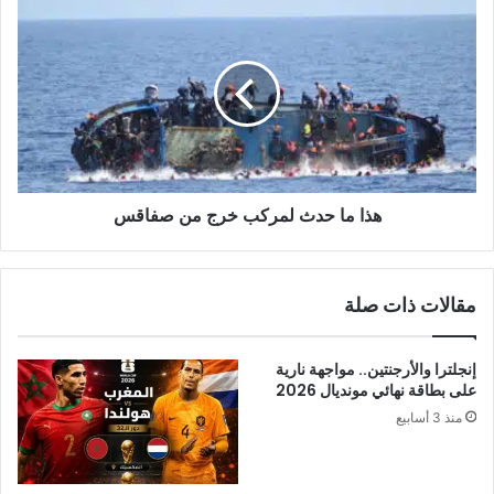
في
هذا
ولاية
ما
البنغال
حدث
الغربية
لمركب
خرج
من
صفاقس
هذا ما حدث لمركب خرج من صفاقس
مقالات ذات صلة
إنجلترا والأرجنتين.. مواجهة نارية
على بطاقة نهائي مونديال 2026
منذ 3 أسابيع