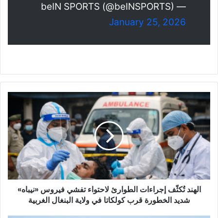
— beIN SPORTS (@beINSPORTS)
January 25, 2026
الهند
تُكثّف
إجراءات
الطوارئ
لاحتواء
تفشي
فيروس
«نيباه»
شديد
الهند تُكثّف إجراءات الطوارئ لاحتواء تفشي فيروس «نيباه»
الخطورة
قرب
شديد الخطورة قرب كولكاتا في ولاية البنغال الغربية
كولكاتا