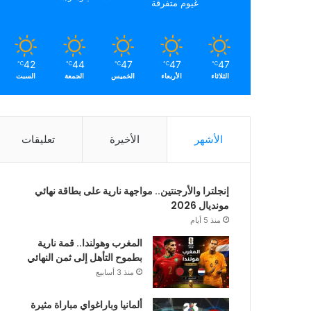
غيوم متفرقة
42
44
47
47
47
℃
℃
℃
℃
℃
الثلاثاء
الأربعاء
الخميس
الجمعة
السبت
الأشهر
الأخيرة
تعليقات
إنجلترا والأرجنتين.. مواجهة نارية على بطاقة نهائي
مونديال 2026
منذ 5 أيام
المغرب وهولندا.. قمة نارية
بطموح التأهل إلى ثمن النهائي
منذ 3 أسابيع
ألمانيا وباراغواي مباراة مثيرة