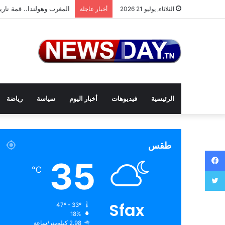
المغرب وهولندا.. قمة ناري
الثلاثاء, يوليو 21 2026
أخبار عاجلة
الرئيسية
فيديوهات
أخبار اليوم
سياسة
رياضة
طقس
فيسبوك
35
℃
تويتر
Sfax
47º - 33º
18%
2.98 كيلومتر/ساعة