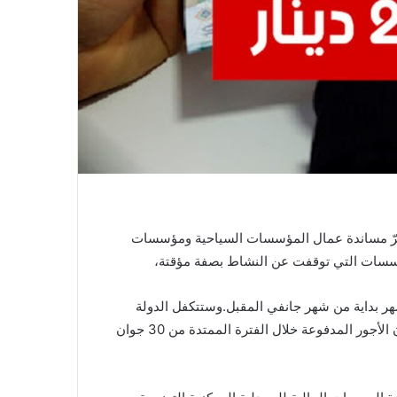
ع ”البورصة”، أن مشروع قانون المالية لسنة 2022، أقرّ مساندة عمال المؤسسات السياحية ومؤسسات
ؤسسات التي توقفت عن النشاط بصفة مؤقتة،
تثنائية ظرفية شهرية بقيمة 200 دينار لمدة أقصاها 6 أشهر بداية من شهر جانفي المقبل.وستتكفل الدولة
بمساهمة الأعراف في النظام القانوني للضمان الاجتماعي بعنوان الأجور المدفوعة خلال الفترة الممتدة من 30 جوان