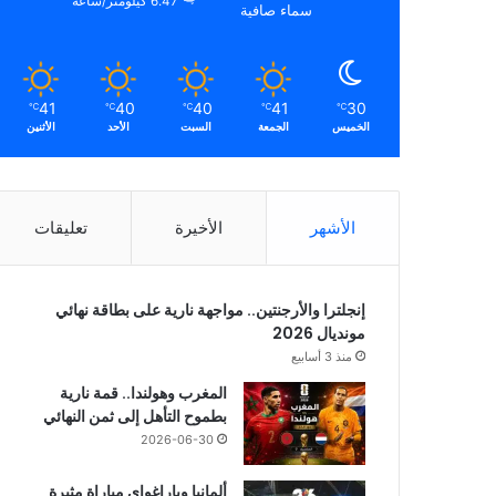
6.47 كيلومتر/ساعة
سماء صافية
41
40
40
41
30
℃
℃
℃
℃
℃
الخميس
الجمعة
السبت
الأحد
الأثنين
الأشهر
الأخيرة
تعليقات
إنجلترا والأرجنتين.. مواجهة نارية على بطاقة نهائي
مونديال 2026
منذ 3 أسابيع
المغرب وهولندا.. قمة نارية
بطموح التأهل إلى ثمن النهائي
2026-06-30
ألمانيا وباراغواي مباراة مثيرة