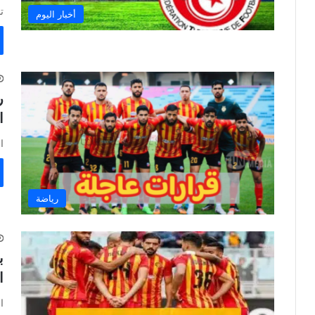
ت
أخبار اليوم
ر
ا
ا
رياضة
ب
ا
ا