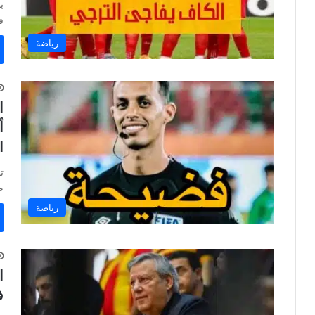
ب
ف
رياضة
ا
أ
ا
ح
رياضة
ا
ف