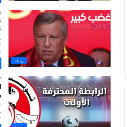
ع
ع
ع
أ
ا
رياضة
ا
و
ا
ا