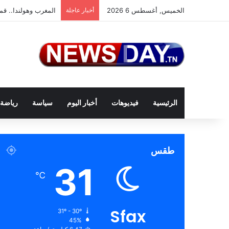
الخميس, أغسطس 6 2026
أخبار عاجلة
المغرب وهولندا.. قمة
الرئيسية
فيديوهات
أخبار اليوم
سياسة
رياضة
طقس
31
℃
Sfax
31º - 30º
45%