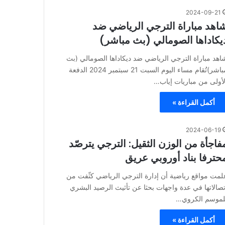
2024-09-21
اهد مباراة الترجي الرياضي ضد
يكاداها الصومالي (بث مباشر)
اهد مباراة الترجي الرياضي ضد ديكاداها الصومالي (بث
مباشر)تُقام مساء اليوم السبت 21 سبتمبر 2024 الدفعة
لأولى من مباريات إياب…
أكمل القراءة »
2024-06-19
فاجأة من الوزن الثقيل: الترجي يترصّد
حترفا بناد أوروبي عريق
لمت مواقع رياضية أن إدارة الترجي الرياضي كثّفت من
تصالاتها في عدة واجهات بحثا عن تأثيث الرصيد البشري
لموسم الكروي…
أكمل القراءة »