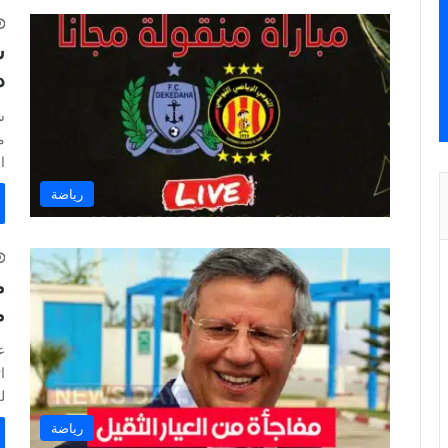
ش
د
ش
ا
رياضة
م
م
ع
ا
ل
رياضة