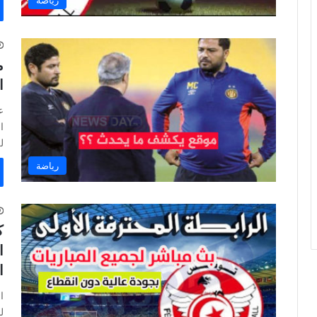
رياضة
م
ا
ع
ا
ل
رياضة
ك
ا
ا
ل