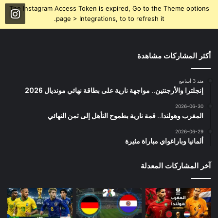
The Instagram Access Token is expired, Go to the Theme options
page > Integrations, to to refresh it.
أكثر المشاركات مشاهدة
منذ 3 أسابيع
إنجلترا والأرجنتين.. مواجهة نارية على بطاقة نهائي مونديال 2026
2026-06-30
المغرب وهولندا.. قمة نارية بطموح التأهل إلى ثمن النهائي
2026-06-29
ألمانيا وباراغواي مباراة مثيرة
آخر المشاركات المعدلة