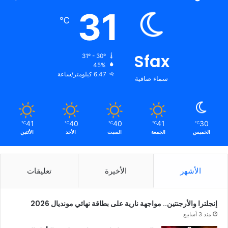
31
℃
Sfax
31º - 30º
45%
6.47 كيلومتر/ساعة
سماء صافية
41
40
40
41
30
℃
℃
℃
℃
℃
الخميس
الجمعة
السبت
الأحد
الأثنين
الأشهر
الأخيرة
تعليقات
إنجلترا والأرجنتين.. مواجهة نارية على بطاقة نهائي مونديال 2026
منذ 3 أسابيع