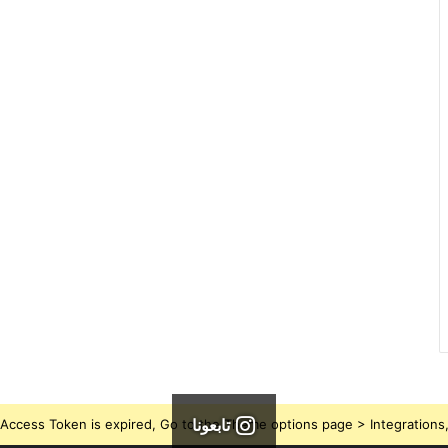
تابعونا
Access Token is expired, Go to the Theme options page > Integrations, t