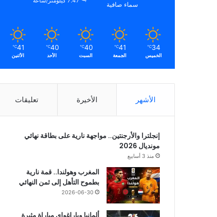
7.47 كيلومتر/ساعة
سماء صافية
41
40
40
41
34
℃
℃
℃
℃
℃
الخميس
الجمعة
السبت
الأحد
الأثنين
الأشهر
الأخيرة
تعليقات
إنجلترا والأرجنتين.. مواجهة نارية على بطاقة نهائي
مونديال 2026
منذ 3 أسابيع
المغرب وهولندا.. قمة نارية
بطموح التأهل إلى ثمن النهائي
2026-06-30
ألمانيا وباراغواي مباراة مثيرة