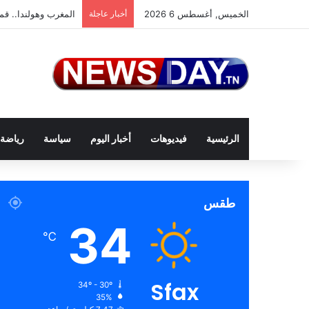
الخميس, أغسطس 6 2026
أخبار عاجلة
المغرب وهولندا.. قمة
الرئيسية
فيديوهات
أخبار اليوم
سياسة
رياضة
طقس
34
℃
Sfax
34º - 30º
35%