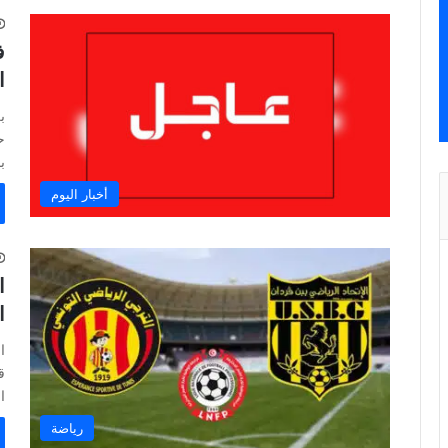
ف
ا
ب
ح
ب
أخبار اليوم
ا
ا
ا
ق
ا
رياضة