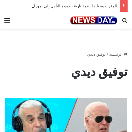
المغرب وهولندا.. قمة نارية بطموح التأهل إلى ثمن النهائي
بحث عن
الق
الرئيسية
/
توفيق ديدي
توفيق ديدي