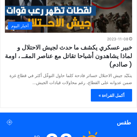
أخبار اليوم
2023-11-08
خبير عسكري يكشف ما حدث لجيش الاحتلال و
لماذا يشاهدون أشباحا تقاتل مع عناصر المقــ ، اومة
( صاادم)
يتكبّد جيش الاحتلال خسائر فادحة كلما حاول التوغّل أكثر في قطاع غزة
ضمن عدوانه على القطاع، رغم محاولات قيادات الجيش…
أكمل القراءة »
طقس