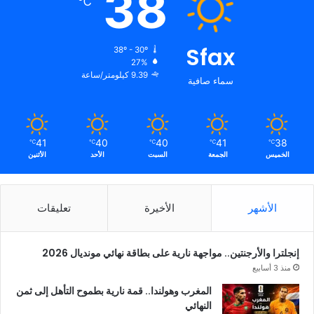
38
℃
Sfax
38º - 30º
27%
9.39 كيلومتر/ساعة
سماء صافية
41
40
40
41
38
℃
℃
℃
℃
℃
الخميس
الجمعة
السبت
الأحد
الأثنين
الأشهر
الأخيرة
تعليقات
إنجلترا والأرجنتين.. مواجهة نارية على بطاقة نهائي مونديال 2026
منذ 3 أسابيع
المغرب وهولندا.. قمة نارية بطموح التأهل إلى ثمن
النهائي