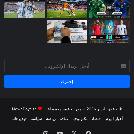
أدخل
بريدك
الإلكتروني
© حقوق النشر 2026, جميع الحقوق محفوظة |
NewsDays.tn
أخبار اليوم
اقتصاد
تكنولوجيا
ثقافة
رياضة
سياسة
فيديوهات
فيسبوك
‫X
‫YouTube
انستقرام