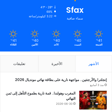
Sfax
41º - 28º
69%
3.22 كيلومتر/ساعة
سماء صافية
41
40
40
40
41
℃
℃
℃
℃
℃
الجمعة
السبت
الأحد
الأثنين
الثلاثاء
الأشهر
الأخيرة
تعليقات
إنجلترا والأرجنتين.. مواجهة نارية على بطاقة نهائي مونديال 2026
منذ 3 أسابيع
المغرب وهولندا.. قمة نارية بطموح التأهل إلى ثمن
النهائي
2026-06-30