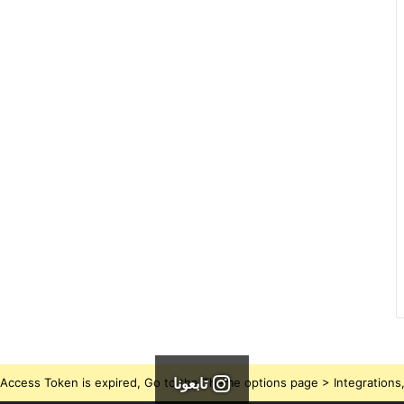
تابعونا
Access Token is expired, Go to the Theme options page > Integrations, t