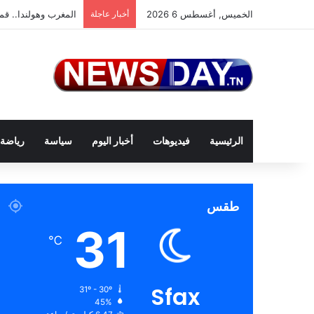
الخميس, أغسطس 6 2026
أخبار عاجلة
المغرب وهولندا.. قمة
الرئيسية
فيديوهات
أخبار اليوم
سياسة
رياضة
طقس
31
℃
Sfax
31º - 30º
45%