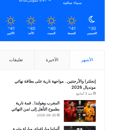
6.47 كيلومتر/ساعة
سماء صافية
41
40
40
41
30
℃
℃
℃
℃
℃
الخميس
الجمعة
السبت
الأحد
الأثنين
الأشهر
الأخيرة
تعليقات
إنجلترا والأرجنتين.. مواجهة نارية على بطاقة نهائي
مونديال 2026
منذ 3 أسابيع
المغرب وهولندا.. قمة نارية
بطموح التأهل إلى ثمن النهائي
2026-06-30
ألمانيا وباراغواي مباراة مثيرة