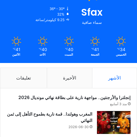
Sfax
36º - 30º
32%
9.25 كيلومتر/ساعة
سماء صافية
41
40
40
41
34
℃
℃
℃
℃
℃
الخميس
الجمعة
السبت
الأحد
الأثنين
الأشهر
الأخيرة
تعليقات
إنجلترا والأرجنتين.. مواجهة نارية على بطاقة نهائي مونديال 2026
منذ 3 أسابيع
المغرب وهولندا.. قمة نارية بطموح التأهل إلى ثمن
النهائي
2026-06-30