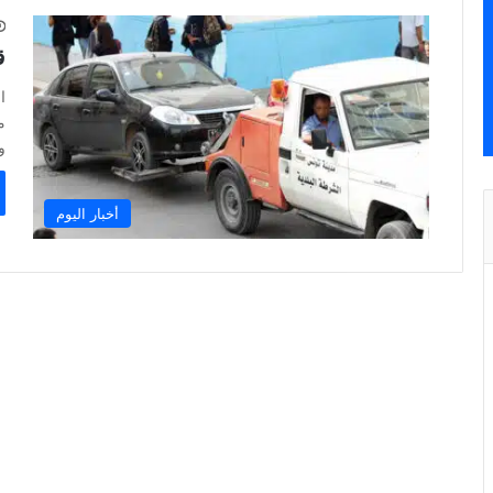
ق
ا
م
و
أخبار اليوم