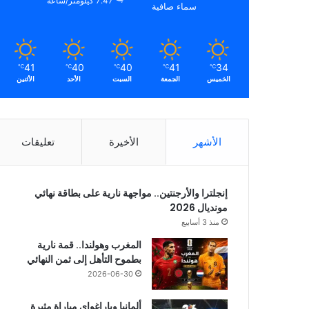
7.47 كيلومتر/ساعة
سماء صافية
41
40
40
41
34
℃
℃
℃
℃
℃
الخميس
الجمعة
السبت
الأحد
الأثنين
الأشهر
الأخيرة
تعليقات
إنجلترا والأرجنتين.. مواجهة نارية على بطاقة نهائي
مونديال 2026
منذ 3 أسابيع
المغرب وهولندا.. قمة نارية
بطموح التأهل إلى ثمن النهائي
2026-06-30
ألمانيا وباراغواي مباراة مثيرة