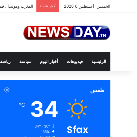
الخميس, أغسطس 6 2026
أخبار عاجلة
المغرب وهولندا.. قمة
الرئيسية
فيديوهات
أخبار اليوم
سياسة
رياضة
طقس
34
℃
Sfax
34º - 30º
35%