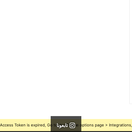
تابعونا
Access Token is expired, Go to the Theme options page > Integrations, t