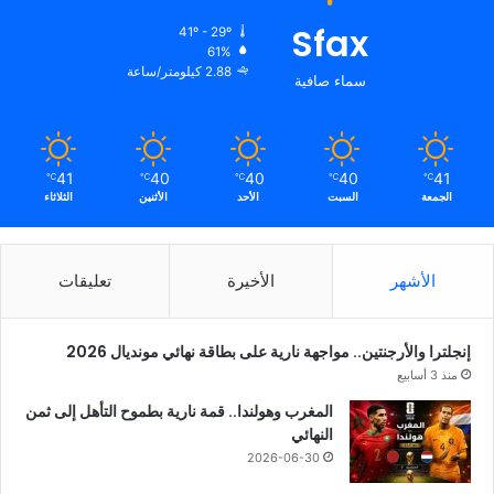
Sfax
41º - 29º
61%
2.88 كيلومتر/ساعة
سماء صافية
41
40
40
40
41
℃
℃
℃
℃
℃
الجمعة
السبت
الأحد
الأثنين
الثلاثاء
الأشهر
الأخيرة
تعليقات
إنجلترا والأرجنتين.. مواجهة نارية على بطاقة نهائي مونديال 2026
منذ 3 أسابيع
المغرب وهولندا.. قمة نارية بطموح التأهل إلى ثمن
النهائي
2026-06-30