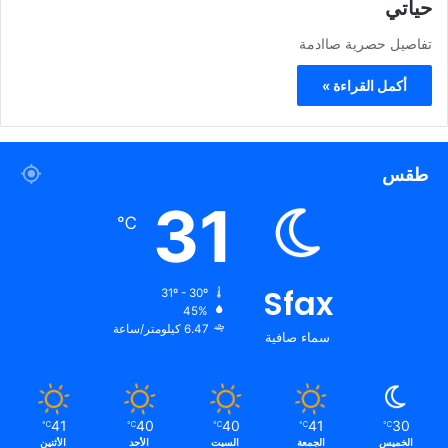
حياتي
تفاصيل حصرية صاادمة
أكمل القراءة »
طقس
31
℃
Sfax
31º - 30º
45%
6.47 كيلومتر/ساعة
سماء صافية
41
40
40
41
30
℃
℃
℃
℃
℃
الخميس
الجمعة
السبت
الأحد
الأثنين