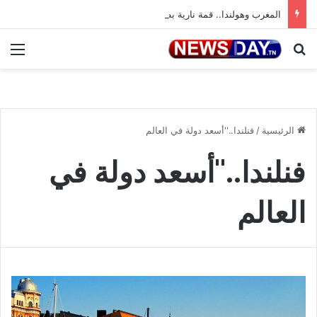
المغرب وهولندا.. قمة نارية بطموح التأهل إلى ثمن النهائي
بحث عن
الق
الرئيسية
/
فنلندا..''أسعد دولة في العالم
فنلندا..''أسعد دولة في
العالم