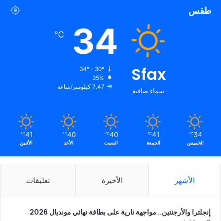
طقس
34
℃
Sfax
34º - 30º
35%
7.47 كيلومتر/ساعة
سماء صافية
41
40
40
41
34
℃
℃
℃
℃
℃
الخميس
الجمعة
السبت
الأحد
الأثنين
الأشهر
الأخيرة
تعليقات
إنجلترا والأرجنتين.. مواجهة نارية على بطاقة نهائي مونديال 2026