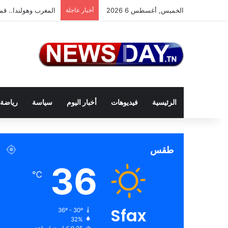
الخميس, أغسطس 6 2026
أخبار عاجلة
المغرب وهولندا.. قمة
الرئيسية
فيديوهات
أخبار اليوم
سياسة
رياضة
طقس
36
℃
Sfax
36º - 30º
32%