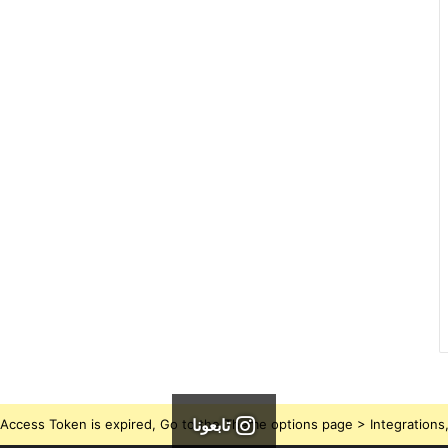
تابعونا
Access Token is expired, Go to the Theme options page > Integrations, t