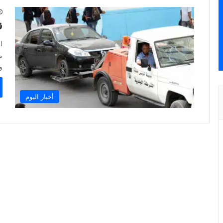
ق
ا
م
و
أخبار اليوم