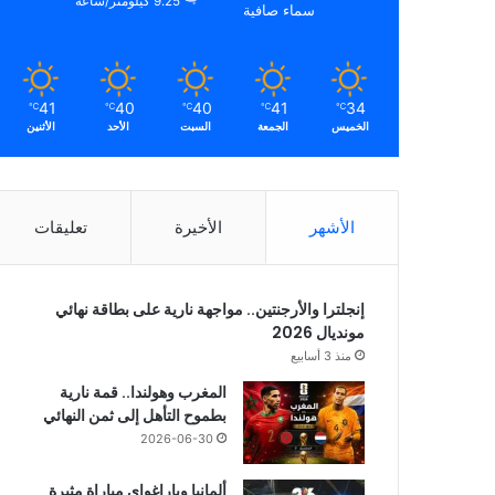
9.25 كيلومتر/ساعة
سماء صافية
41
40
40
41
34
℃
℃
℃
℃
℃
الخميس
الجمعة
السبت
الأحد
الأثنين
الأشهر
الأخيرة
تعليقات
إنجلترا والأرجنتين.. مواجهة نارية على بطاقة نهائي
مونديال 2026
منذ 3 أسابيع
المغرب وهولندا.. قمة نارية
بطموح التأهل إلى ثمن النهائي
2026-06-30
ألمانيا وباراغواي مباراة مثيرة