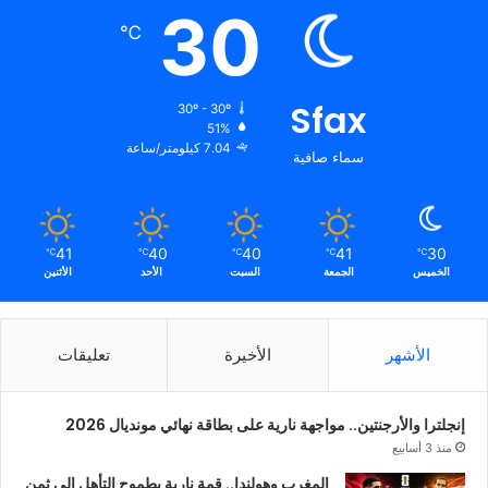
30
℃
Sfax
30º - 30º
51%
7.04 كيلومتر/ساعة
سماء صافية
41
40
40
41
30
℃
℃
℃
℃
℃
الخميس
الجمعة
السبت
الأحد
الأثنين
الأشهر
الأخيرة
تعليقات
إنجلترا والأرجنتين.. مواجهة نارية على بطاقة نهائي مونديال 2026
منذ 3 أسابيع
المغرب وهولندا.. قمة نارية بطموح التأهل إلى ثمن