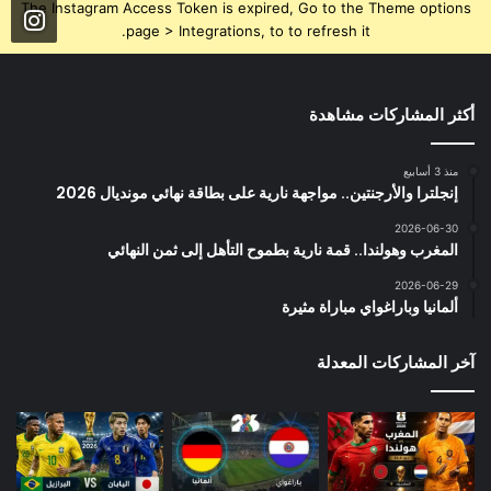
The Instagram Access Token is expired, Go to the Theme options
page > Integrations, to to refresh it.
أكثر المشاركات مشاهدة
منذ 3 أسابيع
إنجلترا والأرجنتين.. مواجهة نارية على بطاقة نهائي مونديال 2026
2026-06-30
المغرب وهولندا.. قمة نارية بطموح التأهل إلى ثمن النهائي
2026-06-29
ألمانيا وباراغواي مباراة مثيرة
آخر المشاركات المعدلة