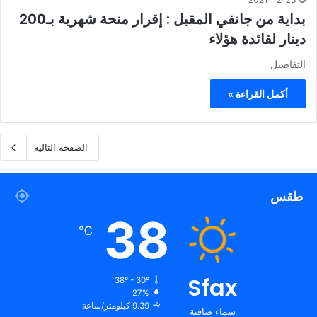
بداية من جانفي المقبل : إقرار منحة شهرية بـ200
دينار لفائدة هؤلاء
التفاصيل
أكمل القراءة »
الصفحة التالية
طقس
38
℃
Sfax
38º - 30º
27%
9.39 كيلومتر/ساعة
سماء صافية