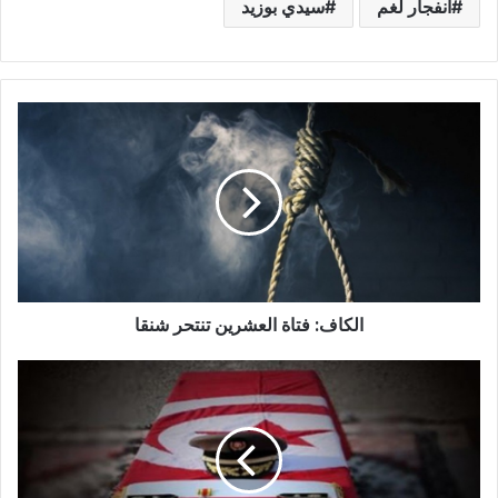
انفجار لغم
سيدي بوزيد
الكاف:
فتاة
العشرين
تنتحر
شنقا
الكاف: فتاة العشرين تنتحر شنقا
استشهاد
4
عسكريين
في
انفجار
لغم