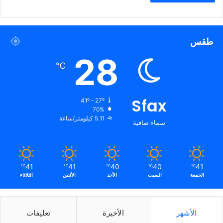
طقس
28
℃
Sfax
41º - 27º
70%
5.11 كيلومتر/ساعة
سماء صافية
41
41
40
40
41
℃
℃
℃
℃
℃
الجمعة
السبت
الأحد
الأثنين
الثلاثاء
الأشهر
الأخيرة
تعليقات