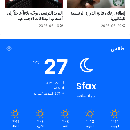
إنطلاق إعلان نتائج الدورة الرئيسية
البريد التونسي يوجّه بلاغاً عاجلاً إلى
للبكالوريا
أصحاب البطاقات الاجتماعية
2026-06-16
2026-06-20
طقس
27
℃
Sfax
41º - 27º
74%
3.71 كيلومتر/ساعة
سماء صافية
41
40
40
40
41
℃
℃
℃
℃
℃
الجمعة
السبت
الأحد
الأثنين
الثلاثاء