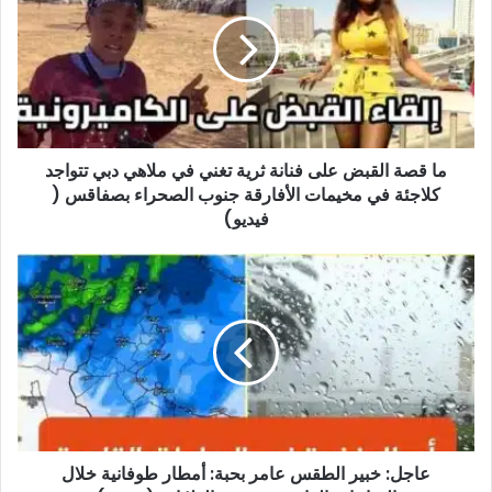
القبض
على
فنانة
ثرية
تغني
في
ملاهي
ما قصة القبض على فنانة ثرية تغني في ملاهي دبي تتواجد
دبي
تتواجد
كلاجئة في مخيمات الأفارقة جنوب الصحراء بصفاقس (
كلاجئة
فيديو)
في
مخيمات
عاجل:
الأفارقة
خبير
جنوب
الطقس
الصحراء
عامر
بصفاقس
بحبة:
(
أمطار
فيديو)
طوفانية
خلال
الساعات
عاجل: خبير الطقس عامر بحبة: أمطار طوفانية خلال
القادمة