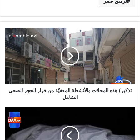
نرمين صفر
تذكير/
هذه
المحلات
والأنشطة
المعفيّة
من
قرار
الحجر
الصحي
تذكير/ هذه المحلات والأنشطة المعفيّة من قرار الحجر الصحي
الشامل
الشامل
جريمة
مرناق:
اعترافات
صادمة
للقاتل