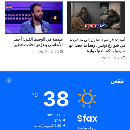
صدمة في الوسط الفني: أحمد
أستاذة فرنسية تتحول إلى متشردة
الأندلسي يتعرّض لحادث خطير
في شوارع تونس، وهذا ما حصل لها
،، ردوا بالكم الدنيا دوارة
2025-12-23
2025-12-28
طقس
38
℃
Sfax
38º - 30º
27%
9.39 كيلومتر/ساعة
سماء صافية