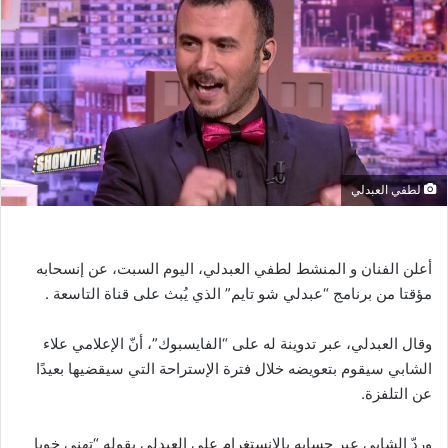
لطفي العبدلي
أعلن الفنان و المنشط لطفي العبدلي، اليوم السبت، عن إنسحابه
مؤقتا من برنامج “عبدلي شو تايم” الذي يُبث على قناة التاسعة .
وقال العبدلي، عبر تدوينة له على “الفايسبوك”، أنّ الإعلامي علاء
الشابي سيقوم بتعويضه خلال فترة الإستراحة التي سيقضيها بعيدًا
عن التلفزة.
وردّ الشابي عبر حسابه بالانستغرام على العبدلي بقوله “تهنى خويا