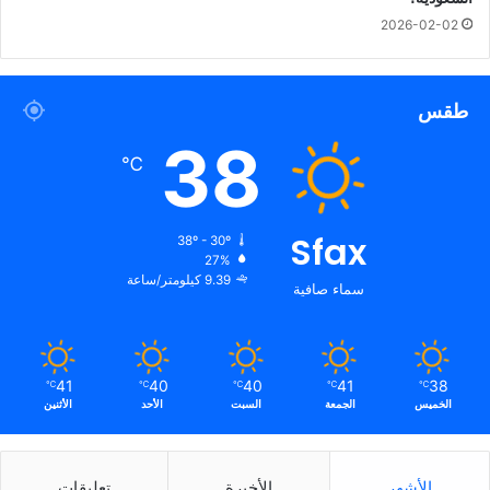
2026-02-02
طقس
38
℃
Sfax
38º - 30º
27%
9.39 كيلومتر/ساعة
سماء صافية
41
40
40
41
38
℃
℃
℃
℃
℃
الخميس
الجمعة
السبت
الأحد
الأثنين
الأشهر
الأخيرة
تعليقات