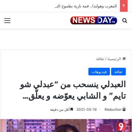
المغرب وهولندا.. قمة نارية بطموح التأهل إلى ثمن النهائي
بحث عن
الق
الرئيسية
/
ثقافة
ثقافة
فيديوهات
العبدلي ينسحب من “عبدلي شو
تايم” و الشابي يعوّضه و يعلّق…
Réduction
2021-05-16
أقل من دقيقة