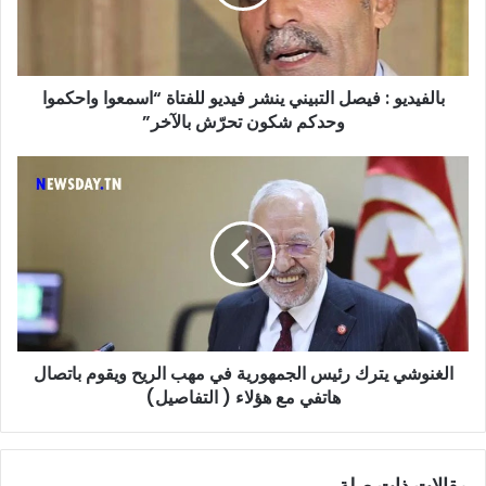
فيديو
للفتاة
“اسمعوا
واحكموا
بالفيديو : فيصل التبيني ينشر فيديو للفتاة “اسمعوا واحكموا
وحدكم
شكون
وحدكم شكون تحرّش بالآخر”
تحرّش
بالآخر”
الغنوشي
يترك
رئيس
الجمهورية
في
مهب
الريح
ويقوم
باتصال
الغنوشي يترك رئيس الجمهورية في مهب الريح ويقوم باتصال
هاتفي
مع
هاتفي مع هؤلاء ( التفاصيل)
هؤلاء
(
التفاصيل)
مقالات ذات صلة