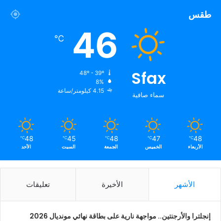
طقس
46
℃
Sfax
48º - 39º
8%
4.15 كيلومتر/ساعة
سماء صافية
48
45
48
47
48
℃
℃
℃
℃
℃
الأربعاء
الخميس
الجمعة
السبت
الأحد
الأشهر
الأخيرة
تعليقات
إنجلترا والأرجنتين.. مواجهة نارية على بطاقة نهائي مونديال 2026